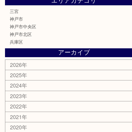
株主優待券
はがき
古銭
金貨
記念メダル
化粧品
MLM
サプリメント
喫煙具
文房具
鉄道模型
釣り道具
楽器
おもちゃ
切手
その他