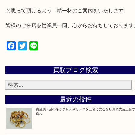
兵庫県,神戸市中央区,神戸市兵庫区,神戸市北区,神戸
垂水区,須磨区,東灘区,灘区,長田区,
三田市,明石市,ポートアイランド,六甲アイランド,三
上記地域にない場合も、ご相談下さい。
※品数が多い時・外出できない時・重い時、まとめ
しい時などにご利用下さいませ。
『大吉三宮オーパ2店に来てよかった！』
と思って頂けるよう 精一杯のご案内をいたします