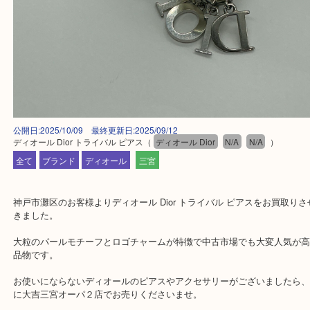
公開日:2025/10/09 最終更新日:2025/09/12
ディオール Dior トライバル ピアス
（
ディオール Dior
N/A
N/A
）
全て
ブランド
ディオール
三宮
神戸市灘区のお客様よりディオール Dior トライバル ピアスをお買
きました。