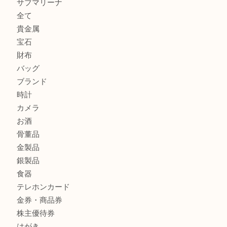
K18/Pt900 ダイヤモンド コンビリングを神戸市で売るな
ーパ2店
PT850/K18 ピンクダイヤモンド ペンダントトップを神戸
取大吉三宮オーパ2店
オメガの時計を三宮で売るなら買取大吉三宮オーパ2店へ
貴金属・プラチナのネックレスを三宮で売るなら買取大吉三
へ
商品カテゴリ