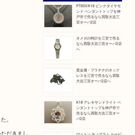
PT850/K18 ピンクダイヤモ
ンド ペンダントトップを神
戸市で売るなら買取大吉三
宮オーパ2店
オメガの時計を三宮で売る
なら買取大吉三宮オーパ2店
へ
貴金属・プラチナのネック
レスを三宮で売るなら買取
大吉三宮オーパ2店へ
K18 アレキサンドライト ペ
ンダントトップを神戸市で
売るなら買取大吉三宮オー
した。
パ2店
いただきまし
ヴィトン モノグラム ルーピ