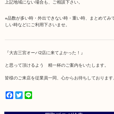
・年中無休です！年末年始も営業しております！急
対応させて頂きます♪
★出張買取の対応可能地域★
兵庫県,神戸市中央区,神戸市兵庫区,神戸市北区,神戸
垂水区,須磨区,東灘区,灘区,長田区,
三田市,明石市,ポートアイランド,六甲アイランド,三
上記地域にない場合も、ご相談下さい。
※品数が多い時・外出できない時・重い時、まとめ