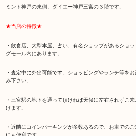
★最寄り駅★
各線「三宮駅」「三ノ宮駅」から徒歩３分。
ミント神戸の東側、ダイエー神戸三宮の３階です。
★当店の特徴★