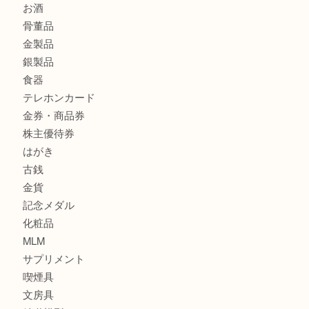
ヴィトン モノグラム ルーピングMM M51146を三宮で売る
宮オーパ2店へ
商品カテゴリ
サブマリーナ
全て
貴金属
宝石
財布
バッグ
ブランド
時計