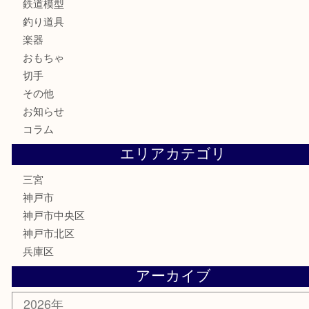
カメラ
お酒
骨董品
金製品
銀製品
食器
テレホンカード
金券・商品券
株主優待券
はがき
古銭
金貨
記念メダル
化粧品
MLM
サプリメント