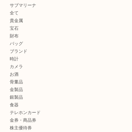
K18 アレキサンドライト ペンダントトップを神戸市で売る
宮オーパ2店
ヴィトン モノグラム ルーピングMM M51146を三宮で売る
宮オーパ2店へ
グッチ ワンショルダーバッグを三宮で売るなら買取大吉三宮
ヴィトン ミニラン スピーディ30 M95319を三宮で売るな
オーパ2店へ