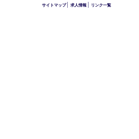
2024年
2023年
2022年
2021年
2020年
2019年
2018年
2017年
買取大吉 三宮オーパ２店
〒651-0096 兵庫県神戸市中央区雲井通6丁目1-15 三宮オーパ2
TEL 0120-664-336 FAX 078-862-3534
営業時間 10：00～21：00
定休日 年中無休（臨時休業を除く）