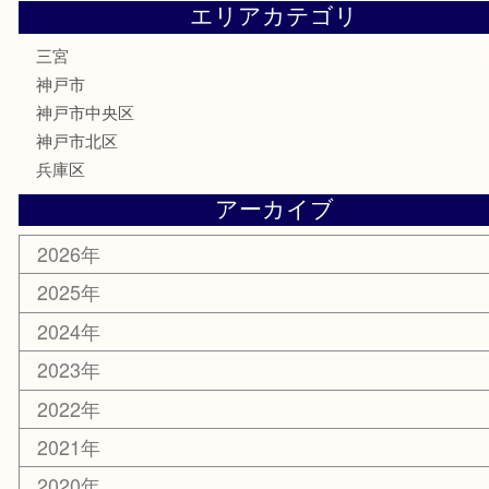
テレホンカード
金券・商品券
株主優待券
はがき
古銭
金貨
記念メダル
化粧品
MLM
サプリメント
喫煙具
文房具
鉄道模型
釣り道具
楽器
おもちゃ