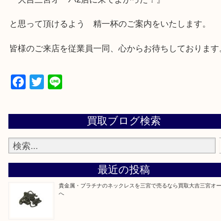
兵庫県,神戸市中央区,神戸市兵庫区,神戸市北区,神戸
垂水区,須磨区,東灘区,灘区,長田区,
三田市,明石市,ポートアイランド,六甲アイランド,三
上記地域にない場合も、ご相談下さい。
※品数が多い時・外出できない時・重い時、まとめ
しい時などにご利用下さいませ。
『大吉三宮オーパ2店に来てよかった！』