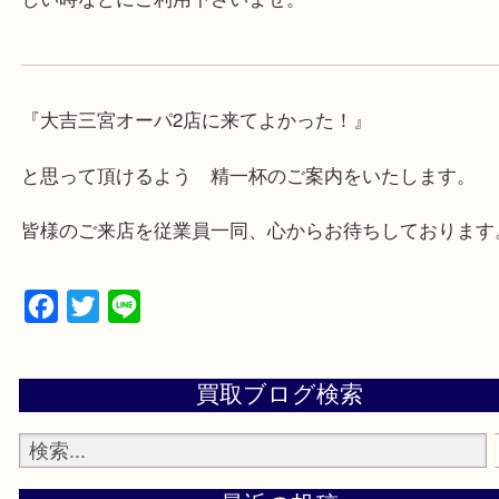
★出張買取の対応可能地域★
兵庫県,神戸市中央区,神戸市兵庫区,神戸市北区,神戸
垂水区,須磨区,東灘区,灘区,長田区,
三田市,明石市,ポートアイランド,六甲アイランド,三
上記地域にない場合も、ご相談下さい。
※品数が多い時・外出できない時・重い時、まとめ
しい時などにご利用下さいませ。