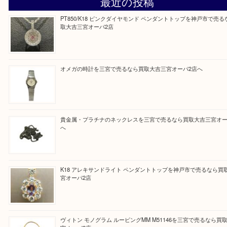
『大吉三宮オーパ2店に来てよかった！』
と思って頂けるよう 精一杯のご案内をいたします
皆様のご来店を従業員一同、心からお待ちしており
Facebook
Twitter
Line
買取ブログ検索
最近の投稿
PT850/K18 ピンクダイヤモンド ペンダントトップを神戸