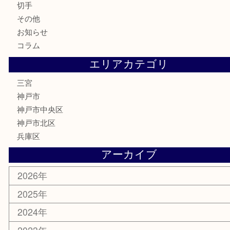
銀製品
食器
テレホンカード
金券・商品券
株主優待券
はがき
古銭
金貨
記念メダル
化粧品
MLM
サプリメント
喫煙具
文房具
鉄道模型
釣り道具