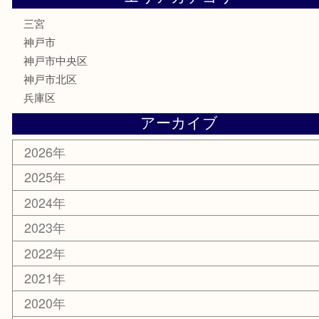
はがき
古銭
金貨
記念メダル
化粧品
MLM
サプリメント
喫煙具
文房具
鉄道模型
釣り道具
楽器
おもちゃ
切手
その他
お知らせ