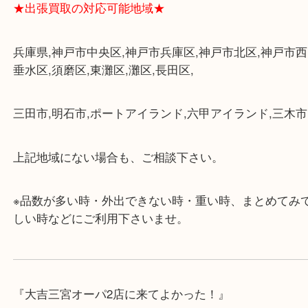
・近隣にコインパーキングが多数あるので、お車で
にも便利です。
・店舗には珍しく10時から21時まで営業してますの
帰りにもお立ち寄り可能です。
・年中無休です！年末年始も営業しております！急
対応させて頂きます♪
★出張買取の対応可能地域★
兵庫県,神戸市中央区,神戸市兵庫区,神戸市北区,神戸
垂水区,須磨区,東灘区,灘区,長田区,