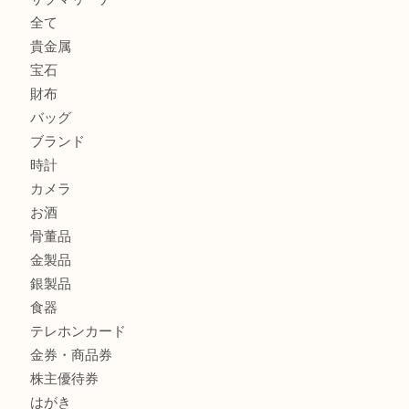
K18 アレキサンドライト ペンダントトップを神戸市で売る
宮オーパ2店
ヴィトン モノグラム ルーピングMM M51146を三宮で売る
宮オーパ2店へ
グッチ ワンショルダーバッグを三宮で売るなら買取大吉三宮
商品カテゴリ
サブマリーナ