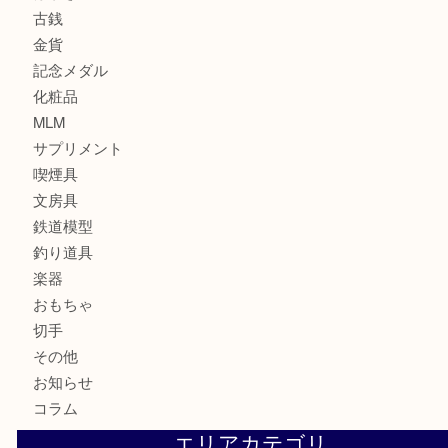
全て
貴金属
宝石
財布
バッグ
ブランド
時計
カメラ
お酒
骨董品
金製品
銀製品
食器
テレホンカード
金券・商品券
株主優待券