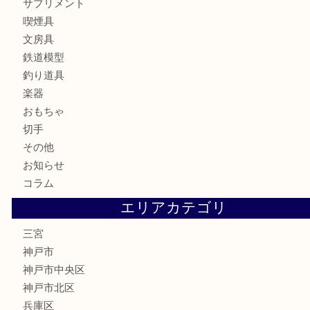
バッグ
ブランド
時計
カメラ
お酒
骨董品
金製品
銀製品
食器
テレホンカード
金券・商品券
株主優待券
はがき
古銭
金貨
記念メダル