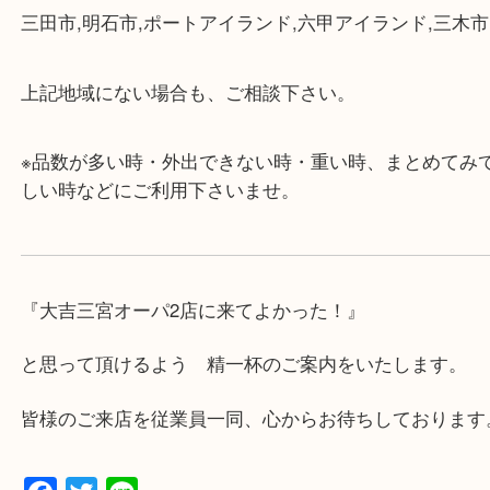
・店舗には珍しく10時から21時まで営業してますの
帰りにもお立ち寄り可能です。
・年中無休です！年末年始も営業しております！急
対応させて頂きます♪
★出張買取の対応可能地域★
兵庫県,神戸市中央区,神戸市兵庫区,神戸市北区,神戸
垂水区,須磨区,東灘区,灘区,長田区,
三田市,明石市,ポートアイランド,六甲アイランド,三