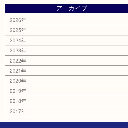
化粧品
MLM
サプリメント
喫煙具
文房具
鉄道模型
釣り道具
楽器
おもちゃ
切手
その他
お知らせ
コラム
エリアカテゴリ
三宮
神戸市