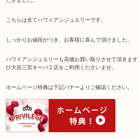
公開日:2024/11/15 最終更新日:2025/07/15
ハワイアンジュエリー
（
N/A
N/A
K10
）
金
全て
貴金属
金製品
神戸市中央区
神戸市須磨区のお客様よりジュエリーをお買取りさ
だきました。
こちらは全てハワイアンジュエリーです。
しっかりお値段がつき、お客様に喜んで頂けました
ハワイアンジュエリーも高価お買い取りさせて頂きま
ひ大吉三宮オーパ２店をご利用くださいませ。
ホームページ特典は下記バナーよりご確認ください