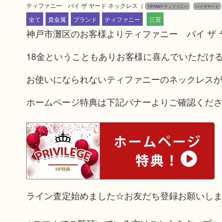
ティファニー バイ ザ ヤード ネックレス
（
TIFFANY ティファニー
バイザヤード
全て
貴金属
ブランド
ティファニー
三宮
神戸市灘区のお客様よりティファニー バイ ザ 
18金ということもありお客様に喜んでいただけ
お使いになられないティファニーのネックレス
ホームページ特典は下記バナーよりご確認くだ
ライン査定始めました☆お友だち登録お願いし