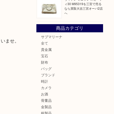
ィ30 M95319を三宮で売る
なら買取大吉三宮オーパ2店
へ
商品カテゴリ
サブマリーナ
さいませ。
全て
貴金属
宝石
財布
バッグ
ブランド
時計
カメラ
お酒
骨董品
金製品
銀製品