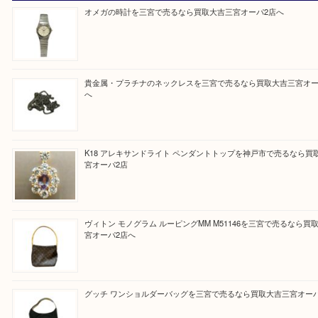
『大吉三宮オーパ2店に来てよかった！』
と思って頂けるよう 精一杯のご案内をいたします
皆様のご来店を従業員一同、心からお待ちしており
Facebook
Twitter
Line
買取ブログ検索
最近の投稿
オメガの時計を三宮で売るなら買取大吉三宮オーパ2店へ