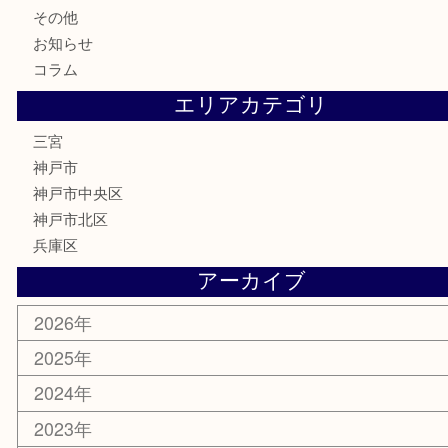
食器
テレホンカード
金券・商品券
株主優待券
はがき
古銭
金貨
記念メダル
化粧品
MLM
サプリメント
喫煙具
文房具
鉄道模型
釣り道具
楽器