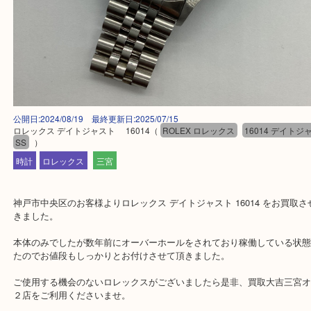
公開日:2024/08/19 最終更新日:2025/07/15
ロレックス デイトジャスト 16014
（
ROLEX ロレックス
16014 
SS
）
時計
ロレックス
三宮
神戸市中央区のお客様よりロレックス デイトジャスト 16014 をお
きました。