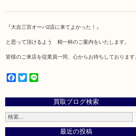
★出張買取の対応可能地域★
兵庫県,神戸市中央区,神戸市兵庫区,神戸市北区,神戸
垂水区,須磨区,東灘区,灘区,長田区,
三田市,明石市,ポートアイランド,六甲アイランド,三
上記地域にない場合も、ご相談下さい。
※品数が多い時・外出できない時・重い時、まとめ
しい時などにご利用下さいませ。