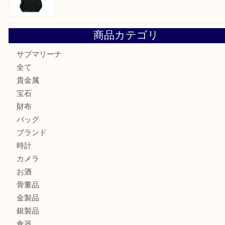
貴金属・プラチナのネックレスを三宮で売るなら買取大吉三
へ
K18 アレキサンドライト ペンダントトップを神戸市で売る
宮オーパ2店
ヴィトン モノグラム ルーピングMM M51146を三宮で売る
宮オーパ2店へ
グッチ ワンショルダーバッグを三宮で売るなら買取大吉三宮