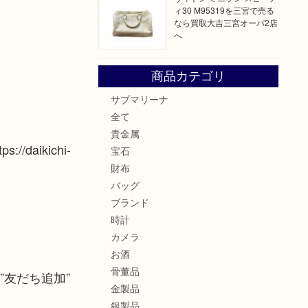
ィ30 M95319を三宮で売る
なら買取大吉三宮オーパ2店
へ
商品カテゴリ
サブマリーナ
全て
貴金属
s://daikichi-
宝石
財布
バッグ
ブランド
時計
カメラ
お酒
骨董品
” alt=”友だち追加”
金製品
銀製品