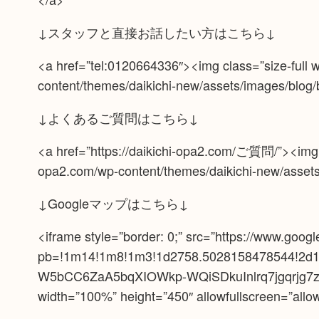
↓スタッフと直接お話したい方はこちら↓
<a href=”tel:0120664336″><img class=”size-full 
content/themes/daikichi-new/assets/images/blog/b
↓よくあるご質問はこちら↓
<a href=”https://daikichi-opa2.com/ご質問/”><img cl
opa2.com/wp-content/themes/daikichi-new/assets/
↓Googleマップはこちら↓
<iframe style=”border: 0;” src=”https://www.go
pb=!1m14!1m8!1m3!1d2758.5028158478544!2d1
W5bCC6ZaA5bqXIOWkp-WQiSDkuInlrq7jgqrjg7zjg
width=”100%” height=”450″ allowfullscreen=”allo