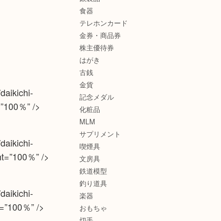
食器
テレホンカード
金券・商品券
株主優待券
はがき
古銭
金貨
daikichi-
記念メダル
=”100％” />
化粧品
MLM
サプリメント
daikichi-
喫煙具
ht=”100％” />
文房具
鉄道模型
釣り道具
daikichi-
楽器
t=”100％” />
おもちゃ
切手