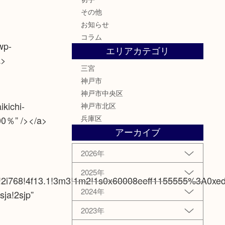
その他
お知らせ
コラム
wp-
エリアカテゴリ
a>
三宮
神戸市
神戸市中央区
kichi-
神戸市北区
兵庫区
100％” /></a>
アーカイブ
2026年
2025年
2i768!4f13.1!3m3!1m2!1s0x60008eeff1155555%3A0xe
2024年
ja!2sjp”
2023年