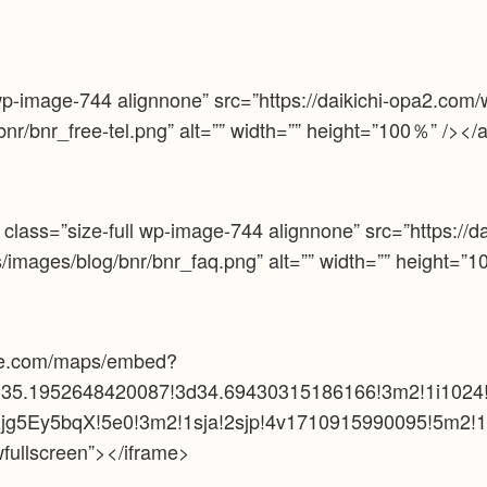
wp-image-744 alignnone” src=”https://daikichi-opa2.com/
nr/bnr_free-tel.png” alt=”” width=”” height=”100％” /></
ass=”size-full wp-image-744 alignnone” src=”https://dai
images/blog/bnr/bnr_faq.png” alt=”” width=”” height=”
ogle.com/maps/embed?
35.1952648420087!3d34.69430315186166!3m2!1i1024!
5Ey5bqX!5e0!3m2!1sja!2sjp!4v1710915990095!5m2!1s
wfullscreen”></iframe>