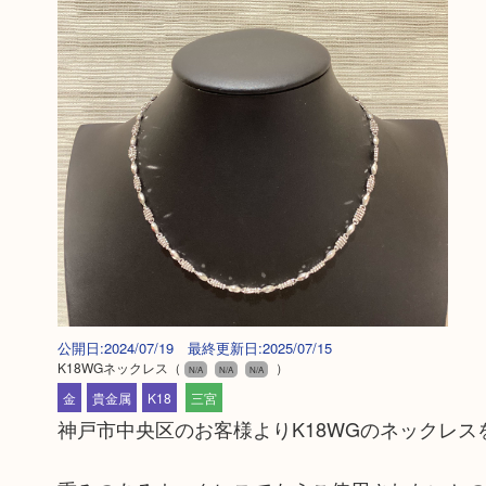
公開日:2024/07/19 最終更新日:2025/07/15
K18WGネックレス
（
）
N/A
N/A
N/A
金
貴金属
K18
三宮
神戸市中央区のお客様よりK18WGのネックレ