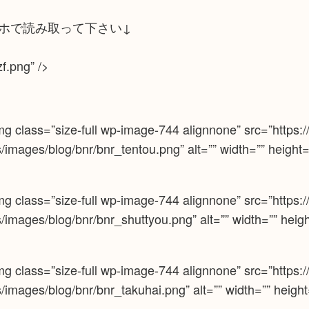
ホで読み取って下さい↓
zf.png” />
class=”size-full wp-image-744 alignnone” src=”https://
images/blog/bnr/bnr_tentou.png” alt=”” width=”” height
class=”size-full wp-image-744 alignnone” src=”https://
images/blog/bnr/bnr_shuttyou.png” alt=”” width=”” heig
class=”size-full wp-image-744 alignnone” src=”https://
images/blog/bnr/bnr_takuhai.png” alt=”” width=”” heigh