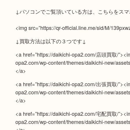
↓パソコンでご覧頂いている方は、こちらをスマ
<img src=”https://qr-official.line.me/sid/M/139pxw
↓買取方法は以下の３つです↓
<a href=”https://daikichi-opa2.com/店頭買取/”><img 
opa2.com/wp-content/themes/daikichi-new/assets/
</a>
<a href=”https://daikichi-opa2.com/出張買取/”><img 
opa2.com/wp-content/themes/daikichi-new/assets/
</a>
<a href=”https://daikichi-opa2.com/宅配買取/”><img 
opa2.com/wp-content/themes/daikichi-new/assets/
</a>