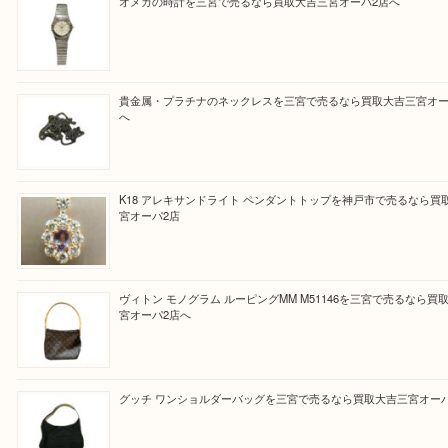
『大吉三宮オーパ2店に来てよかった！』
と思って頂けるよう 精一杯のご案内をいたします
皆様のご来店を従業員一同、心からお待ちしており
Facebook
Twitter
Line
買取ブログ検索
最近の投稿
オメガの時計を三宮で売るなら買取大吉三宮オーパ2店へ