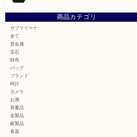
貴金属・プラチナのネックレスを三宮で売るなら買取大吉三
へ
K18 アレキサンドライト ペンダントトップを神戸市で売る
宮オーパ2店
ヴィトン モノグラム ルーピングMM M51146を三宮で売る
宮オーパ2店へ
グッチ ワンショルダーバッグを三宮で売るなら買取大吉三宮