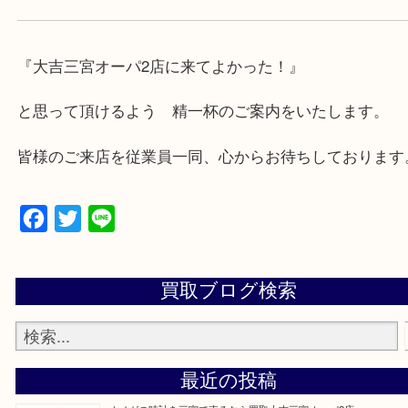
★出張買取の対応可能地域★
兵庫県,神戸市中央区,神戸市兵庫区,神戸市北区,神戸
垂水区,須磨区,東灘区,灘区,長田区,
三田市,明石市,ポートアイランド,六甲アイランド,三
上記地域にない場合も、ご相談下さい。
※品数が多い時・外出できない時・重い時、まとめ
しい時などにご利用下さいませ。