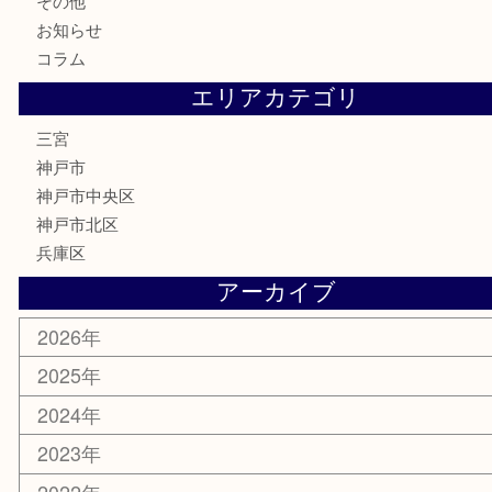
食器
テレホンカード
金券・商品券
株主優待券
はがき
古銭
金貨
記念メダル
化粧品
MLM
サプリメント
喫煙具
文房具
鉄道模型
釣り道具
楽器