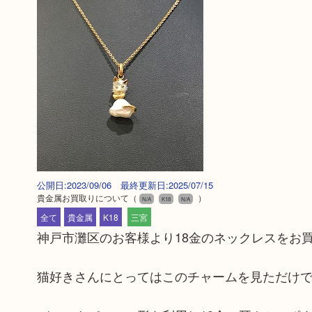
公開日:2023/09/06 最終更新日:2025/07/15
貴金属お買取りについて
（
）
N/A
K18
N/A
全て
貴金属
K18
三宮
神戸市灘区のお客様より18金のネックレスをお
猫好きさんにとってはこのチャームを見ただけ