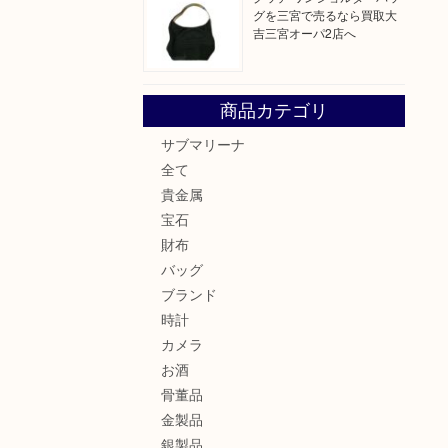
グを三宮で売るなら買取大
吉三宮オーパ2店へ
商品カテゴリ
サブマリーナ
全て
貴金属
宝石
財布
バッグ
ブランド
時計
カメラ
お酒
骨董品
金製品
銀製品