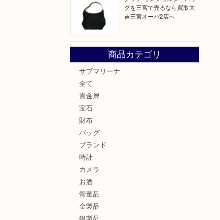
グを三宮で売るなら買取大
吉三宮オーパ2店へ
商品カテゴリ
サブマリーナ
全て
貴金属
宝石
財布
バッグ
ブランド
時計
カメラ
お酒
骨董品
金製品
銀製品