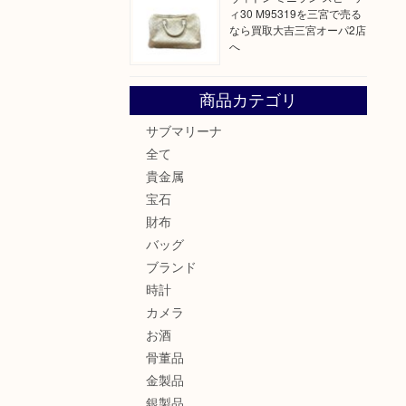
ィ30 M95319を三宮で売る
なら買取大吉三宮オーパ2店
へ
商品カテゴリ
サブマリーナ
全て
貴金属
宝石
財布
バッグ
ブランド
時計
カメラ
お酒
骨董品
金製品
銀製品