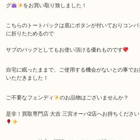
公開日:2023/06/27 最終更新日:2025/07/15
FENDI フェンディーのバッグのお買取り
（
FENDI フェンディー
F
ディー トートバッグ
N/A
）
全て
ブランド
フェンディ
三宮
神戸市中央区のお客様よりフェンディ
ズッカ ト
グ
をお買い取り致しました！
こちらのトートバックは底にボタンが付いておりコ
に折りたためるので
サブのバッグとしてもお使い頂ける優れものです
自宅に眠ったままで、ご使用する機会がないとの事
いただきました！