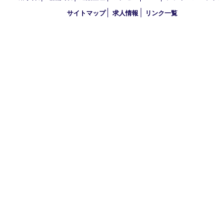
2023年
2022年
2021年
2020年
2019年
2018年
2017年
買取大吉 三宮オーパ２店
〒651-0096 兵庫県神戸市中央区雲井通6丁目1-15 三宮オーパ2
TEL 0120-664-336 FAX 078-862-3534
営業時間 10：00～21：00
定休日 年中無休（臨時休業を除く）