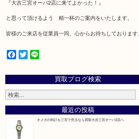
兵庫県,神戸市中央区,神戸市兵庫区,神戸市北区,神戸
垂水区,須磨区,東灘区,灘区,長田区,
三田市,明石市,ポートアイランド,六甲アイランド,三
上記地域にない場合も、ご相談下さい。
※品数が多い時・外出できない時・重い時、まとめ
しい時などにご利用下さいませ。
『大吉三宮オーパ2店に来てよかった！』