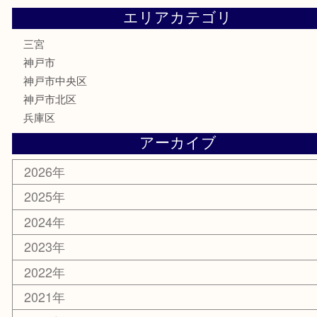
金券・商品券
株主優待券
はがき
古銭
金貨
記念メダル
化粧品
MLM
サプリメント
喫煙具
文房具
鉄道模型
釣り道具
楽器
おもちゃ
切手