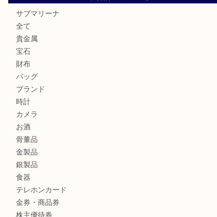
貴金属・プラチナのネックレスを三宮で売るなら買取大吉三
へ
K18 アレキサンドライト ペンダントトップを神戸市で売る
宮オーパ2店
ヴィトン モノグラム ルーピングMM M51146を三宮で売る
宮オーパ2店へ
グッチ ワンショルダーバッグを三宮で売るなら買取大吉三宮