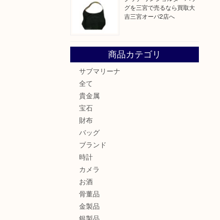
グを三宮で売るなら買取大
吉三宮オーパ2店へ
商品カテゴリ
サブマリーナ
全て
貴金属
宝石
財布
バッグ
ブランド
時計
カメラ
お酒
骨董品
金製品
銀製品