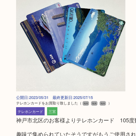
公開日:2023/05/31 最終更新日:2025/07/15
テレホンカードをお買取り致しました
（
）
N/A
N/A
N/A
テレホンカード
三宮
神戸市北区のお客様よりテレホンカード 105
趣味で集められていたそうですがもうご使用さ