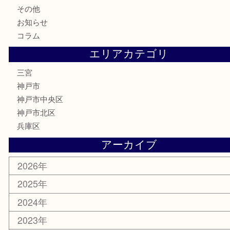
食器
テレホンカード
金券・商品券
株主優待券
はがき
古銭
金貨
記念メダル
化粧品
MLM
サプリメント
喫煙具
文房具
鉄道模型
釣り道具
楽器