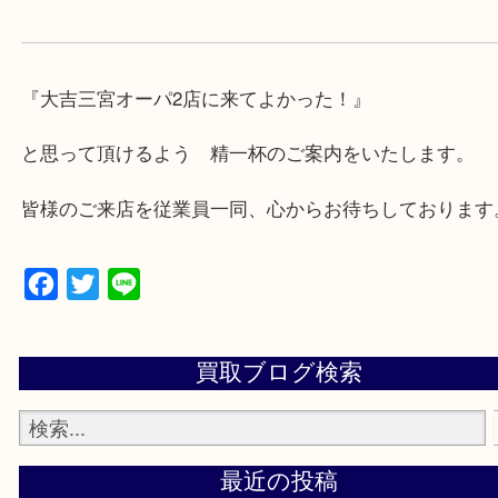
★出張買取の対応可能地域★
兵庫県,神戸市中央区,神戸市兵庫区,神戸市北区,神戸
垂水区,須磨区,東灘区,灘区,長田区,
三田市,明石市,ポートアイランド,六甲アイランド,三
上記地域にない場合も、ご相談下さい。
※品数が多い時・外出できない時・重い時、まとめ
しい時などにご利用下さいませ。