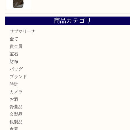
オメガの時計を三宮で売るなら買取大吉三宮オーパ2店へ
貴金属・プラチナのネックレスを三宮で売るなら買取大吉三
へ
K18 アレキサンドライト ペンダントトップを神戸市で売る
宮オーパ2店
ヴィトン モノグラム ルーピングMM M51146を三宮で売る
宮オーパ2店へ