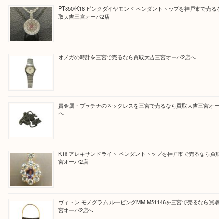
『大吉三宮オーパ2店に来てよかった！』
と思って頂けるよう 精一杯のご案内をいたします
皆様のご来店を従業員一同、心からお待ちしており
Facebook
Twitter
Line
買取ブログ検索
最近の投稿
PT850/K18 ピンクダイヤモンド ペンダントトップを神戸
取大吉三宮オーパ2店