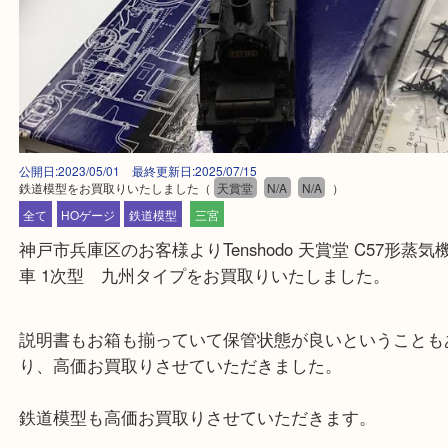
公開日:2023/05/01 最終更新日:2025/07/15
鉄道模型をお買取りいたしました
（
天賞堂
N/A
N/A
）
全て
HOゲージ
鉄道模型
三宮
神戸市兵庫区のお客様よりTenshodo 天賞堂 C57形
車 1次型 九州タイプをお買取りいたしました。