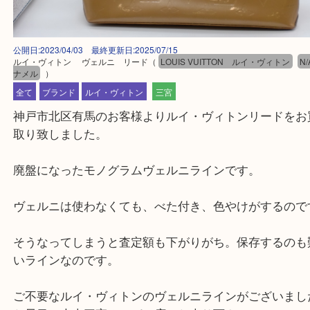
公開日:2023/04/03 最終更新日:2025/07/15
ルイ・ヴィトン ヴェルニ リード
（
LOUIS VUITTON ルイ・ヴィト
ナメル
）
全て
ブランド
ルイ・ヴィトン
三宮
神戸市北区有馬のお客様よりルイ・ヴィトンリード
取り致しました。
廃盤になったモノグラムヴェルニラインです。
ヴェルニは使わなくても、べた付き、色やけがする