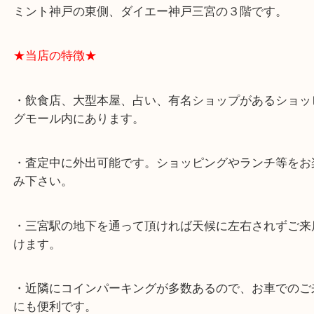
★最寄り駅★
各線「三宮駅」「三ノ宮駅」から徒歩３分。
ミント神戸の東側、ダイエー神戸三宮の３階です。
★当店の特徴★