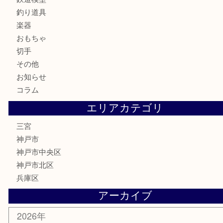
カメラ
お酒
骨董品
金製品
銀製品
食器
テレホンカード
金券・商品券
株主優待券
はがき
古銭
金貨
記念メダル
化粧品
MLM
サプリメント
喫煙具