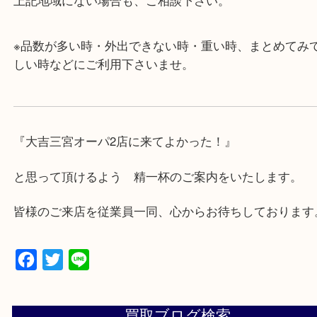
・年中無休です！年末年始も営業しております！急
対応させて頂きます♪
★出張買取の対応可能地域★
兵庫県,神戸市中央区,神戸市兵庫区,神戸市北区,神戸
垂水区,須磨区,東灘区,灘区,長田区,
三田市,明石市,ポートアイランド,六甲アイランド,三
上記地域にない場合も、ご相談下さい。
※品数が多い時・外出できない時・重い時、まとめ