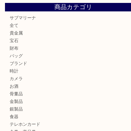
K18 アレキサンドライト ペンダントトップを神戸市で売る
宮オーパ2店
ヴィトン モノグラム ルーピングMM M51146を三宮で売る
宮オーパ2店へ
グッチ ワンショルダーバッグを三宮で売るなら買取大吉三宮
ヴィトン ミニラン スピーディ30 M95319を三宮で売るな
オーパ2店へ