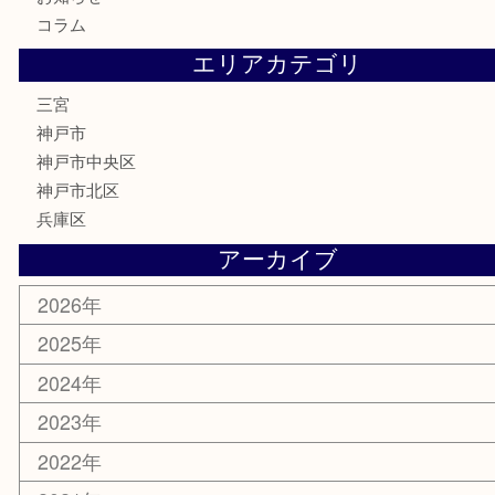
金券・商品券
株主優待券
はがき
古銭
金貨
記念メダル
化粧品
MLM
サプリメント
喫煙具
文房具
鉄道模型
釣り道具
楽器
おもちゃ
切手