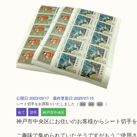
公開日:2023/03/17 最終更新日:2025/07/15
シート切手をお買取りいたしました
（
）
N/A
N/A
N/A
全て
切手
神戸市中央区
神戸市中央区にお住いのお客様からシート切手
ご趣味で集められていたそうですがもうご使用