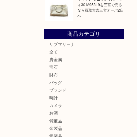
ィ30 M95319を三宮で売る
なら買取大吉三宮オーパ2店
へ
商品カテゴリ
サブマリーナ
全て
貴金属
宝石
財布
バッグ
ブランド
時計
カメラ
お酒
骨董品
金製品
銀製品