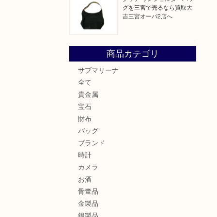
グを三宮で売るなら買取大
吉三宮オーパ2店へ
商品カテゴリ
サブマリーナ
全て
貴金属
宝石
財布
バッグ
ブランド
時計
カメラ
お酒
骨董品
金製品
銀製品