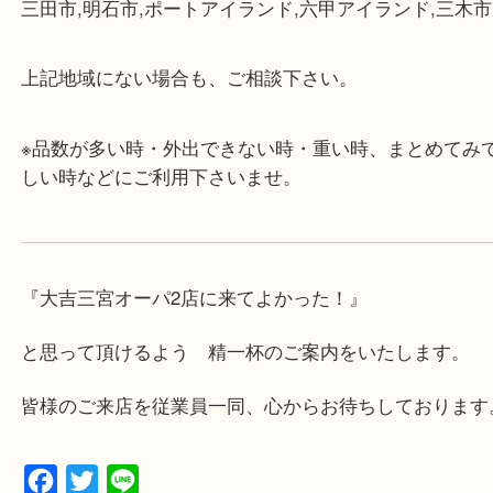
・店舗には珍しく10時から21時まで営業してますの
帰りにもお立ち寄り可能です。
・年中無休です！年末年始も営業しております！急
対応させて頂きます♪
★出張買取の対応可能地域★
兵庫県,神戸市中央区,神戸市兵庫区,神戸市北区,神戸
垂水区,須磨区,東灘区,灘区,長田区,
三田市,明石市,ポートアイランド,六甲アイランド,三
上記地域にない場合も、ご相談下さい。