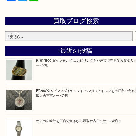
※品数が多い時・外出できない時・重い時、まとめ
しい時などにご利用下さいませ。
『大吉三宮オーパ2店に来てよかった！』
と思って頂けるよう 精一杯のご案内をいたします
皆様のご来店を従業員一同、心からお待ちしており
Facebook
Twitter
Line