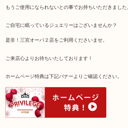
こちらのお品物はペアになっております！
とても
素敵ですよね
もうご使用になられないとの事でお持ちいただきま
ご自宅に眠っているジュエリーはございませんか？
是非！三宮オーパ２店をご利用くださいませ。
ご来店心よりお待ちいたしております！
ホームページ特典は下記バナーよりご確認ください