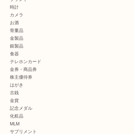
貴金属・プラチナのネックレスを三宮で売るなら買取大吉三
へ
K18 アレキサンドライト ペンダントトップを神戸市で売る
宮オーパ2店
商品カテゴリ
サブマリーナ
全て
貴金属
宝石
財布
バッグ