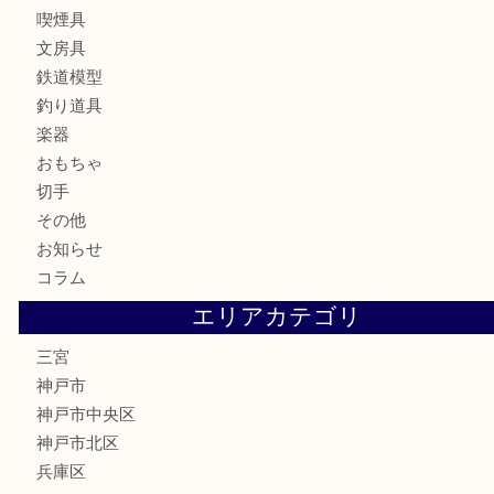
ブランド
時計
カメラ
お酒
骨董品
金製品
銀製品
食器
テレホンカード
金券・商品券
株主優待券
はがき
古銭
金貨
記念メダル
化粧品