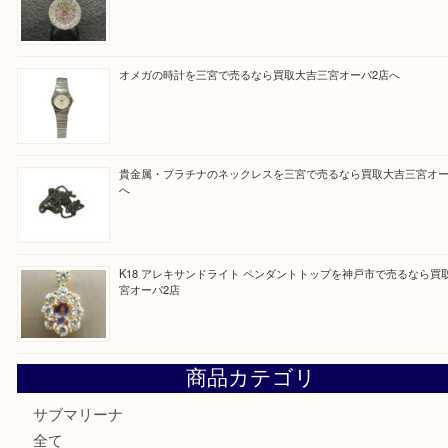
Facebook
Twitter
Line
買取ブログ検索
最近の投稿
K18/Pt900 ダイヤモンド コンビリングを神戸市で売るな
ーパ2店
PT850/K18 ピンクダイヤモンド ペンダントトップを神戸
取大吉三宮オーパ2店