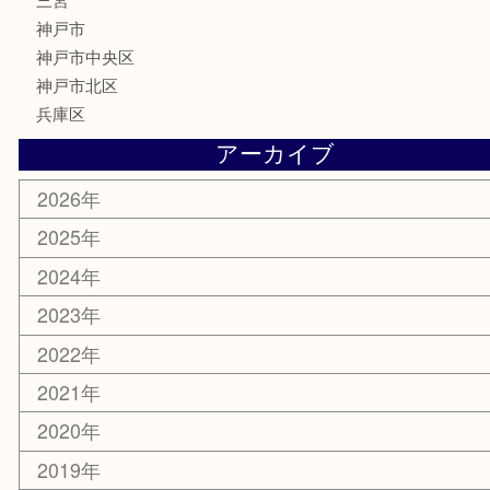
古銭
金貨
記念メダル
化粧品
MLM
サプリメント
喫煙具
文房具
鉄道模型
釣り道具
楽器
おもちゃ
切手
その他
お知らせ
コラム