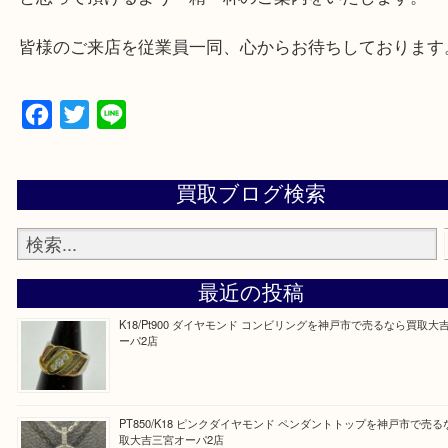
三田市,明石市,ポートアイランド,六甲アイランド,三
上記地域にない場合も、ご相談下さい。
※品数が多い時・外出できない時・重い時、まとめ
しい時などにご利用下さいませ。
『大吉三宮オーパ2店に来てよかった！』
と思って頂けるよう 精一杯のご案内をいたします
皆様のご来店を従業員一同、心からお待ちしており