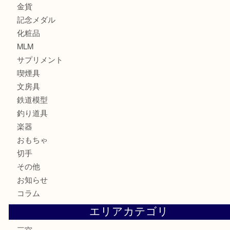
貴金属
宝石
財布
バッグ
ブランド
時計
カメラ
お酒
骨董品
金製品
銀製品
食器
テレホンカード
金券・商品券
株主優待券
はがき