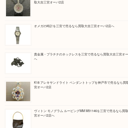
と思って頂けるよう 精一杯のご案内をいたします
皆様のご来店を従業員一同、心からお待ちしており
Facebook
Twitter
Line
買取ブログ検索
最近の投稿
PT850/K18 ピンクダイヤモンド ペンダントトップを神戸
取大吉三宮オーパ2店