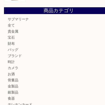
オメガの時計を三宮で売るなら買取大吉三宮オーパ2店へ
貴金属・プラチナのネックレスを三宮で売るなら買取大吉三
へ
K18 アレキサンドライト ペンダントトップを神戸市で売る
宮オーパ2店
ヴィトン モノグラム ルーピングMM M51146を三宮で売る
宮オーパ2店へ