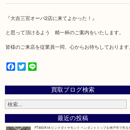
兵庫県,神戸市中央区,神戸市兵庫区,神戸市北区,神戸
垂水区,須磨区,東灘区,灘区,長田区,
三田市,明石市,ポートアイランド,六甲アイランド,三
上記地域にない場合も、ご相談下さい。
※品数が多い時・外出できない時・重い時、まとめ
しい時などにご利用下さいませ。
『大吉三宮オーパ2店に来てよかった！』