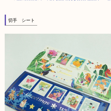
HOME
>
最新の買取情報
>
シート切手を三宮で売るなら買取大吉三宮オー
切手 シート