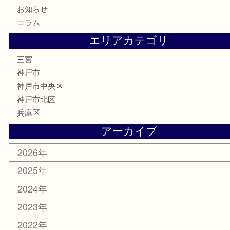
テレホンカード
金券・商品券
株主優待券
はがき
古銭
金貨
記念メダル
化粧品
MLM
サプリメント
喫煙具
文房具
鉄道模型
釣り道具
楽器
おもちゃ