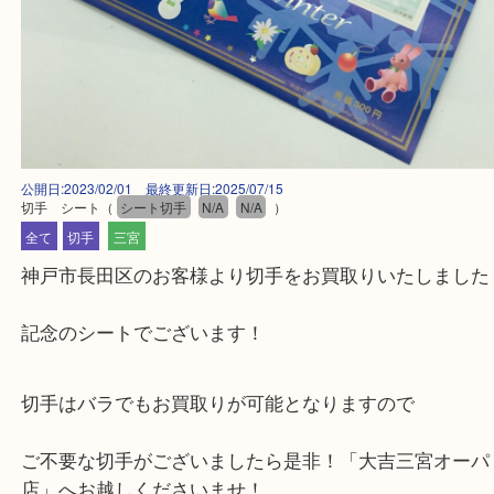
公開日:2023/02/01 最終更新日:2025/07/15
切手 シート
（
シート切手
N/A
N/A
）
全て
切手
三宮
神戸市長田区のお客様より切手をお買取りいたしま
記念のシートでございます！