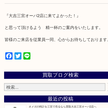
兵庫県,神戸市中央区,神戸市兵庫区,神戸市北区,神戸
垂水区,須磨区,東灘区,灘区,長田区,
三田市,明石市,ポートアイランド,六甲アイランド,三
上記地域にない場合も、ご相談下さい。
※品数が多い時・外出できない時・重い時、まとめ
しい時などにご利用下さいませ。
『大吉三宮オーパ2店に来てよかった！』