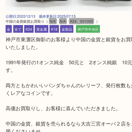
公開日:2022/12/13 最終更新日:2025/07/15
中国の金貨銀貨お買取り
（
N/A
N/A
K24 SV1000
）
金
全て
K24
貴金属
K18
金製品
神戸市中央区
神戸市東灘区御影のお客様より中国の金貨と銀貨を
いたしました。
1991年発行の1オンス純金 50元と 2オンス純銀 
す。
両方ともかわいいパンダちゃんのレリーフ、発行枚
くレアなコインです。