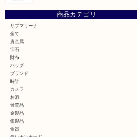
貴金属・プラチナのネックレスを三宮で売るなら買取大吉三
へ
K18 アレキサンドライト ペンダントトップを神戸市で売る
宮オーパ2店
ヴィトン モノグラム ルーピングMM M51146を三宮で売る
宮オーパ2店へ
グッチ ワンショルダーバッグを三宮で売るなら買取大吉三宮