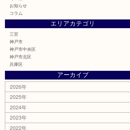
テレホンカード
金券・商品券
株主優待券
はがき
古銭
金貨
記念メダル
化粧品
MLM
サプリメント
喫煙具
文房具
鉄道模型
釣り道具
楽器
おもちゃ