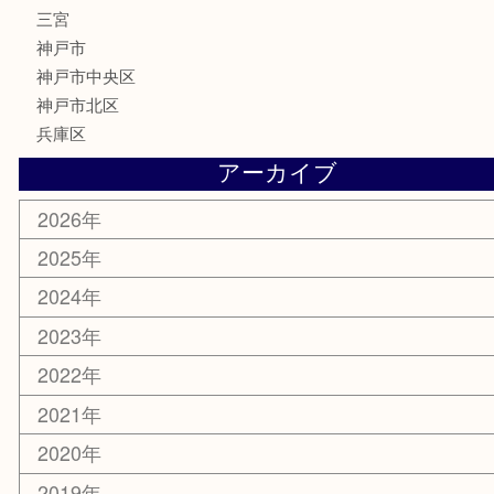
古銭
金貨
記念メダル
化粧品
MLM
サプリメント
喫煙具
文房具
鉄道模型
釣り道具
楽器
おもちゃ
切手
その他
お知らせ
コラム