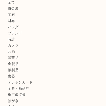
貴金属・プラチナのネックレスを三宮で売るなら買取大吉三
へ
K18 アレキサンドライト ペンダントトップを神戸市で売る
宮オーパ2店
ヴィトン モノグラム ルーピングMM M51146を三宮で売る
宮オーパ2店へ
商品カテゴリ
サブマリーナ
全て