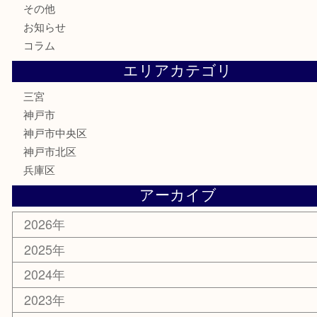
金製品
銀製品
食器
テレホンカード
金券・商品券
株主優待券
はがき
古銭
金貨
記念メダル
化粧品
MLM
サプリメント
喫煙具
文房具
鉄道模型