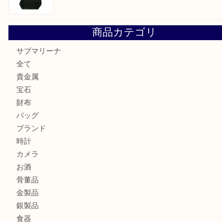
最近の投稿
オメガの時計を三宮で売るなら買取大吉三宮オーパ2店へ
貴金属・プラチナのネックレスを三宮で売るなら買取大吉三
へ
K18 アレキサンドライト ペンダントトップを神戸市で売る
宮オーパ2店
ヴィトン モノグラム ルーピングMM M51146を三宮で売る
宮オーパ2店へ