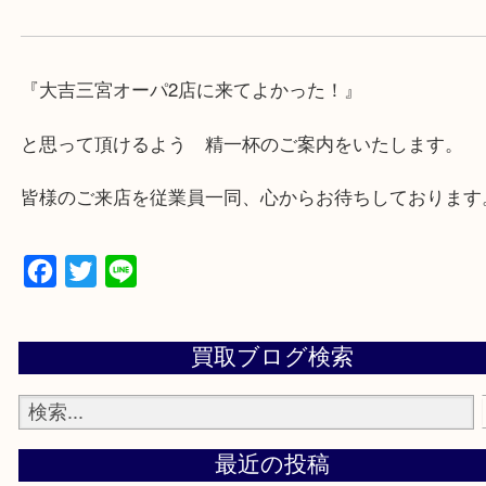
対応させて頂きます♪
★出張買取の対応可能地域★
兵庫県,神戸市中央区,神戸市兵庫区,神戸市北区,神戸
垂水区,須磨区,東灘区,灘区,長田区,
三田市,明石市,ポートアイランド,六甲アイランド,三
上記地域にない場合も、ご相談下さい。
※品数が多い時・外出できない時・重い時、まとめ
しい時などにご利用下さいませ。