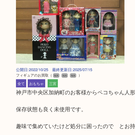
公開日:2022/10/25 最終更新日:2025/07/15
フィギュアのお買取
（
）
N/A
N/A
N/A
全て
おもちゃ
三宮
神戸市中央区加納町のお客様からペコちゃん人
保存状態も良く未使用です。
趣味で集めていたけど処分に困ったので とお