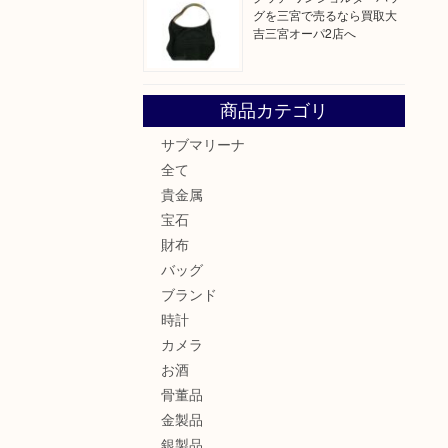
グを三宮で売るなら買取大
吉三宮オーパ2店へ
商品カテゴリ
サブマリーナ
全て
貴金属
宝石
財布
バッグ
ブランド
時計
カメラ
お酒
骨董品
金製品
銀製品