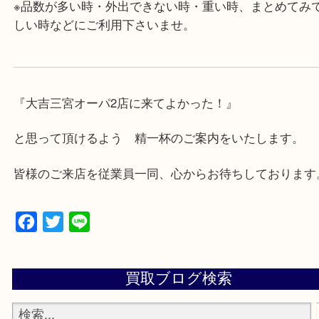
対応させて頂きます♪
★出張買取の対応可能地域★
兵庫県,神戸市中央区,神戸市兵庫区,神戸市北区,神戸
垂水区,須磨区,東灘区,灘区,長田区,
三田市,明石市,ポートアイランド,六甲アイランド,三
上記地域にない場合も、ご相談下さい。
※品数が多い時・外出できない時・重い時、まとめ
しい時などにご利用下さいませ。