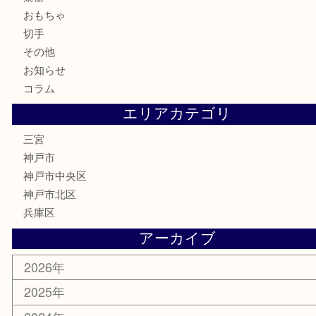
金製品
銀製品
食器
テレホンカード
金券・商品券
株主優待券
はがき
古銭
金貨
記念メダル
化粧品
MLM
サプリメント
喫煙具
文房具
鉄道模型