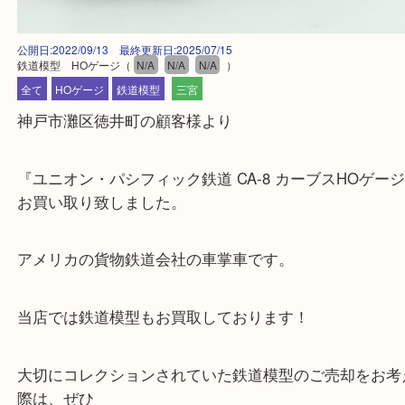
公開日:2022/09/13 最終更新日:2025/07/15
鉄道模型 HOゲージ
（
N/A
N/A
N/A
）
全て
HOゲージ
鉄道模型
三宮
神戸市灘区徳井町の顧客様より
『ユニオン・パシフィック鉄道 CA-8 カーブスHO
お買い取り致しました。
アメリカの貨物鉄道会社の車掌車です。