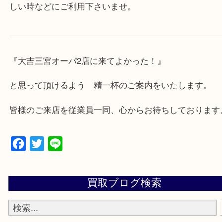
★出張買取の対応可能地域★
兵庫県,神戸市中央区,神戸市兵庫区,神戸市北区,神戸
垂水区,須磨区,東灘区,灘区,長田区,
三田市,明石市,ポートアイランド,六甲アイランド,三
上記地域にない場合も、ご相談下さい。
※品数が多い時・外出できない時・重い時、まとめ
しい時などにご利用下さいませ。