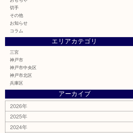
金製品
銀製品
食器
テレホンカード
金券・商品券
株主優待券
はがき
古銭
金貨
記念メダル
化粧品
MLM
サプリメント
喫煙具
文房具
鉄道模型