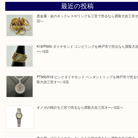
『大吉三宮オーパ2店に来てよかった！』
と思って頂けるよう 精一杯のご案内をいたします
皆様のご来店を従業員一同、心からお待ちしており
Facebook
Twitter
Line
買取ブログ検索
最近の投稿