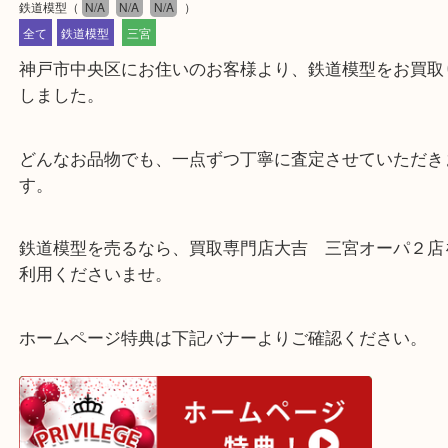
公開日:2022/09/04 最終更新日:2025/07/15
鉄道模型
（
N/A
N/A
N/A
）
全て
鉄道模型
三宮
神戸市中央区にお住いのお客様より、鉄道模型をお
しました。
どんなお品物でも、一点ずつ丁寧に査定させていた
す。
鉄道模型を売るなら、買取専門店大吉 三宮オーパ
利用くださいませ。