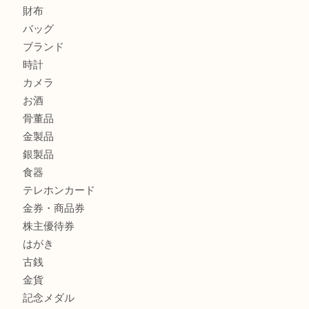
貴金属・プラチナのネックレスを三宮で売るなら買取大吉三
へ
K18 アレキサンドライト ペンダントトップを神戸市で売る
宮オーパ2店
商品カテゴリ
サブマリーナ
全て
貴金属
宝石