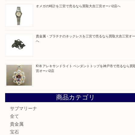
買取ブログ検索
最近の投稿
K18/Pt900 ダイヤモンド コンビリングを神戸市で売るな
ーパ2店
PT850/K18 ピンクダイヤモンド ペンダントトップを神戸
取大吉三宮オーパ2店
オメガの時計を三宮で売るなら買取大吉三宮オーパ2店へ