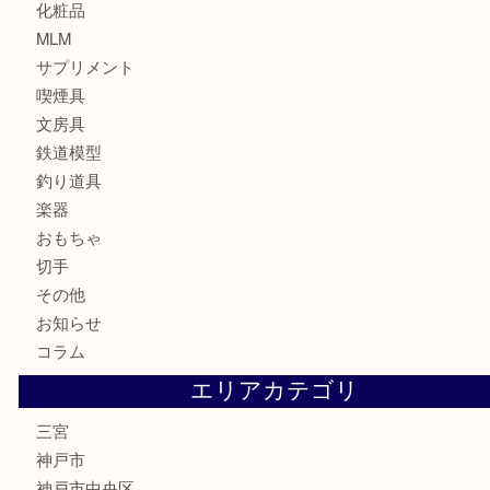
財布
バッグ
ブランド
時計
カメラ
お酒
骨董品
金製品
銀製品
食器
テレホンカード
金券・商品券
株主優待券
はがき
古銭
金貨