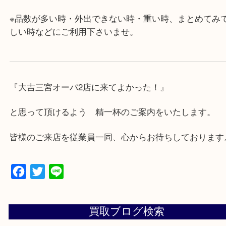
対応させて頂きます♪
★出張買取の対応可能地域★
兵庫県,神戸市中央区,神戸市兵庫区,神戸市北区,神戸
垂水区,須磨区,東灘区,灘区,長田区,
三田市,明石市,ポートアイランド,六甲アイランド,三
上記地域にない場合も、ご相談下さい。
※品数が多い時・外出できない時・重い時、まとめ
しい時などにご利用下さいませ。