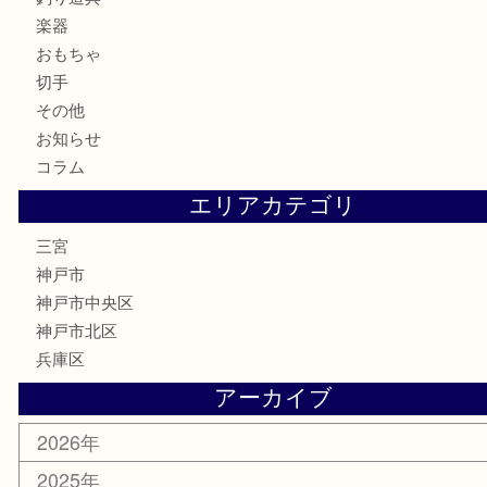
金製品
銀製品
食器
テレホンカード
金券・商品券
株主優待券
はがき
古銭
金貨
記念メダル
化粧品
MLM
サプリメント
喫煙具
文房具
鉄道模型