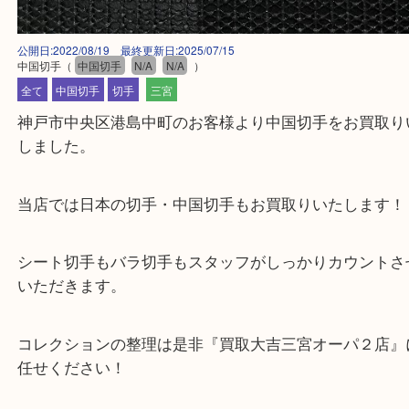
公開日:2022/08/19 最終更新日:2025/07/15
中国切手
（
中国切手
N/A
N/A
）
全て
中国切手
切手
三宮
神戸市中央区港島中町のお客様より中国切手をお買
しました。
当店では日本の切手・中国切手もお買取りいたしま
シート切手もバラ切手もスタッフがしっかりカウン
いただきます。