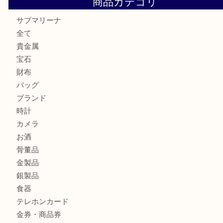
PT850/K18 ピンクダイヤモンド ペンダントトップを神戸
取大吉三宮オーパ2店
オメガの時計を三宮で売るなら買取大吉三宮オーパ2店へ
貴金属・プラチナのネックレスを三宮で売るなら買取大吉三
へ
K18 アレキサンドライト ペンダントトップを神戸市で売る
宮オーパ2店
商品カテゴリ