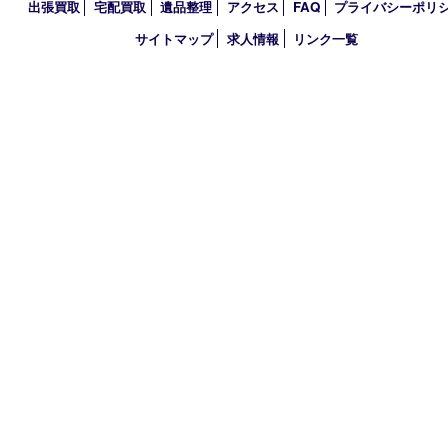
2022年
2021年
2020年
2019年
2018年
2017年
買取大吉 三宮オーパ２店
〒651-0096 兵庫県神戸市中央区雲井通6丁目1-15 三宮オーパ2
TEL 0120-664-336 FAX 078-862-3534
営業時間 10：00～21：00
定休日 年中無休（臨時休業を除く）
古物商許可証