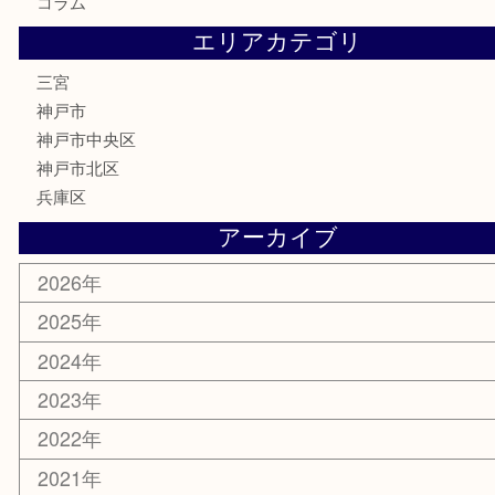
金券・商品券
株主優待券
はがき
古銭
金貨
記念メダル
化粧品
MLM
サプリメント
喫煙具
文房具
鉄道模型
釣り道具
楽器
おもちゃ
切手