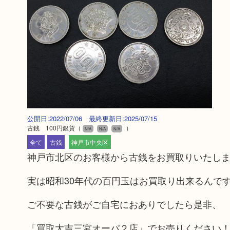
公開日:2022/07/06 最終更新日:2025/07/15
古銭 100円銀貨
（
）
N/A
N/A
N/A
全て
古銭
神戸市中央区
神戸市北区のお客様から古銭をお買取りいたし
実は昭和30年代の百円玉はお買取り出来るんで
ご不要な古銭がご自宅におありでしたら是非、
「買取大吉三宮オーパ２店」でお売りください