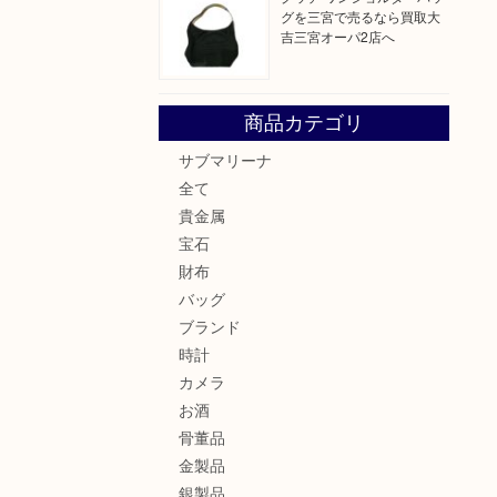
グを三宮で売るなら買取大
吉三宮オーパ2店へ
商品カテゴリ
サブマリーナ
全て
貴金属
宝石
財布
バッグ
ブランド
時計
カメラ
お酒
骨董品
金製品
銀製品