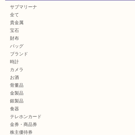
K18 アレキサンドライト ペンダントトップを神戸市で売る
宮オーパ2店
ヴィトン モノグラム ルーピングMM M51146を三宮で売る
宮オーパ2店へ
グッチ ワンショルダーバッグを三宮で売るなら買取大吉三宮
ヴィトン ミニラン スピーディ30 M95319を三宮で売るな
オーパ2店へ