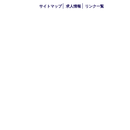
2023年
2022年
2021年
2020年
2019年
2018年
2017年
買取大吉 三宮オーパ２店
〒651-0096 兵庫県神戸市中央区雲井通6丁目1-15 三宮オーパ2
TEL 0120-664-336 FAX 078-862-3534
営業時間 10：00～21：00
定休日 年中無休（臨時休業を除く）
古物商許可証