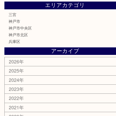
金券・商品券
株主優待券
はがき
古銭
金貨
記念メダル
化粧品
MLM
サプリメント
喫煙具
文房具
鉄道模型
釣り道具
楽器
おもちゃ
切手