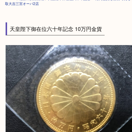
HOME
>
最新の買取情報
>
天皇陛下御在位六十年記念 10万円金貨を三宮
取大吉三宮オーパ2店
天皇陛下御在位六十年記念 10万円金貨