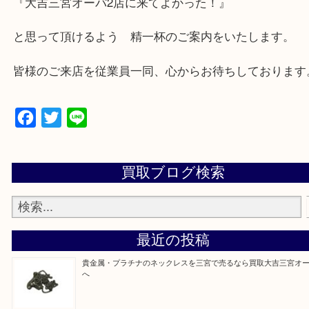
兵庫県,神戸市中央区,神戸市兵庫区,神戸市北区,神戸
垂水区,須磨区,東灘区,灘区,長田区,
三田市,明石市,ポートアイランド,六甲アイランド,三
上記地域にない場合も、ご相談下さい。
※品数が多い時・外出できない時・重い時、まとめ
しい時などにご利用下さいませ。
『大吉三宮オーパ2店に来てよかった！』