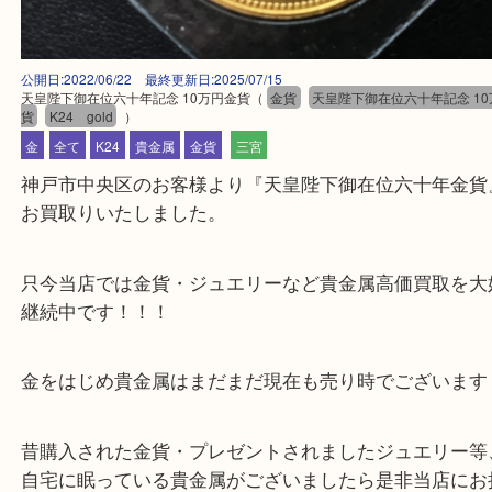
公開日:2022/06/22 最終更新日:2025/07/15
天皇陛下御在位六十年記念 10万円金貨
（
金貨
天皇陛下御在位六十年記念
貨
K24 gold
）
金
全て
K24
貴金属
金貨
三宮
神戸市中央区のお客様より『天皇陛下御在位六十年
お買取りいたしました。
只今当店では金貨・ジュエリーなど貴金属高価買取
継続中です！！！