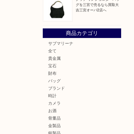
グを三宮で売るなら買取大
吉三宮オーパ2店へ
商品カテゴリ
サブマリーナ
全て
貴金属
宝石
財布
バッグ
ブランド
時計
カメラ
お酒
骨董品
金製品
銀製品