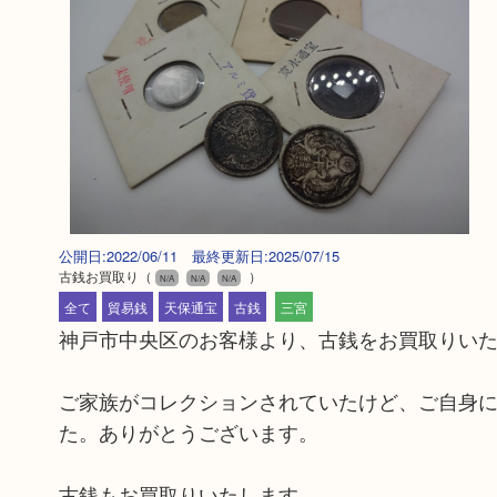
公開日:2022/06/11 最終更新日:2025/07/15
古銭お買取り
（
）
N/A
N/A
N/A
全て
貿易銭
天保通宝
古銭
三宮
神戸市中央区のお客様より、古銭をお買取りい
ご家族がコレクションされていたけど、ご自身
た。ありがとうございます。
古銭もお買取りいたします。