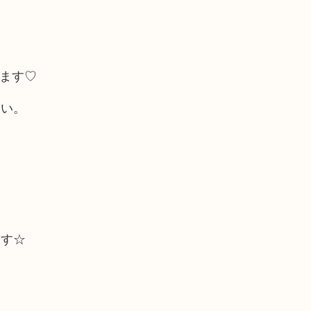
ります♡
さい。
ます☆