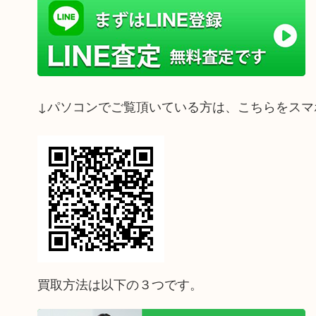
↓パソコンでご覧頂いている方は、こちらをスマ
買取方法は以下の３つです。