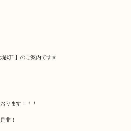
大堤灯” 】のご案内です✯
ております！！！
ら是非！