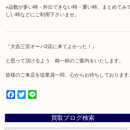
・年中無休です！年末年始も営業しております！急
対応させて頂きます♪
★出張買取の対応可能地域★
兵庫県,神戸市中央区,神戸市兵庫区,神戸市北区,神戸
垂水区,須磨区,東灘区,灘区,長田区,
三田市,明石市,ポートアイランド,六甲アイランド,三
上記地域にない場合も、ご相談下さい。
※品数が多い時・外出できない時・重い時、まとめ