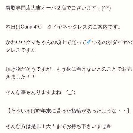
公開日:2022/03/19 最終更新日:2025/07/15
貴金属
（
貴金属
ダイヤモンドネックレス
ダイヤ プラチナ
）
金
ダイヤモンド
全て
貴金属
プラチナ
Pt900
Pt850
神戸
こんにちは♪
買取専門店大吉オーパ２店でございます。(^’^)
本日はCanal4℃ ダイヤネックレスのご案内です。
かわいいクマちゃんの頭上で光って
いるのがダイ
クレスです♫
頂き物だそうですが、もう身に着けないとのことで
きました！！