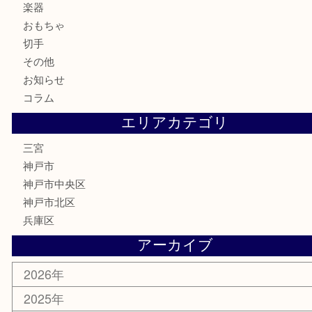
お酒
骨董品
金製品
銀製品
食器
テレホンカード
金券・商品券
株主優待券
はがき
古銭
金貨
記念メダル
化粧品
MLM
サプリメント
喫煙具