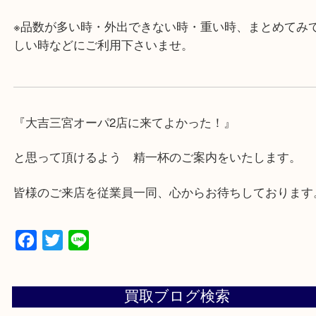
・年中無休です！年末年始も営業しております！急
対応させて頂きます♪
★出張買取の対応可能地域★
兵庫県,神戸市中央区,神戸市兵庫区,神戸市北区,神戸
垂水区,須磨区,東灘区,灘区,長田区,
三田市,明石市,ポートアイランド,六甲アイランド,三
上記地域にない場合も、ご相談下さい。
※品数が多い時・外出できない時・重い時、まとめ