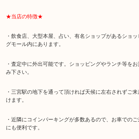
★最寄り駅★
各線「三宮駅」「三ノ宮駅」から徒歩３分。
ミント神戸の東側、ダイエー神戸三宮の３階です。
★当店の特徴★