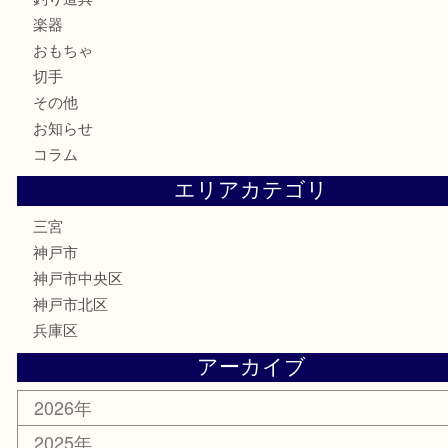
カメラ
お酒
骨董品
金製品
銀製品
食器
テレホンカード
金券・商品券
株主優待券
はがき
古銭
金貨
記念メダル
化粧品
MLM
サプリメント