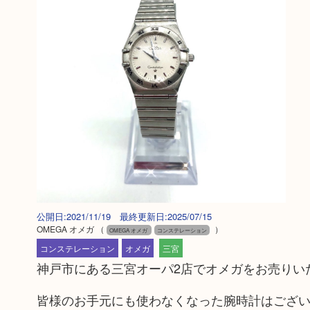
公開日:2021/11/19 最終更新日:2025/07/15
OMEGA オメガ
（
）
OMEGA オメガ
コンステレーション
コンステレーション
オメガ
三宮
神戸市にある三宮オーパ2店でオメガをお売りい
皆様のお手元にも使わなくなった腕時計はござ