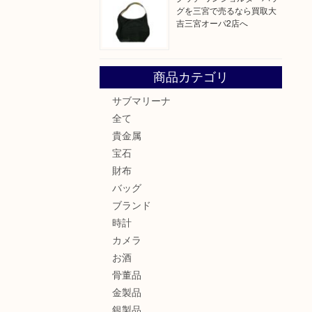
グを三宮で売るなら買取大
吉三宮オーパ2店へ
商品カテゴリ
サブマリーナ
全て
貴金属
宝石
財布
バッグ
ブランド
時計
カメラ
お酒
骨董品
金製品
銀製品