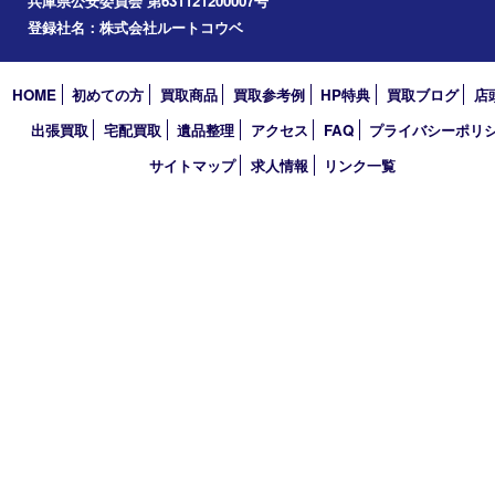
買取大吉 三宮オーパ２店
〒651-0096 兵庫県神戸市中央区雲井通6丁目1-15 三宮オーパ2
TEL 0120-664-336 FAX 078-862-3534
営業時間 10：00～21：00
定休日 年中無休（臨時休業を除く）
古物商許可証
兵庫県公安委員会 第631121200007号
登録社名：株式会社ルートコウベ
HOME
初めての方
買取商品
買取参考例
HP特典
買取ブログ
出張買取
宅配買取
遺品整理
アクセス
FAQ
プライバシー
サイトマップ
求人情報
リンク一覧