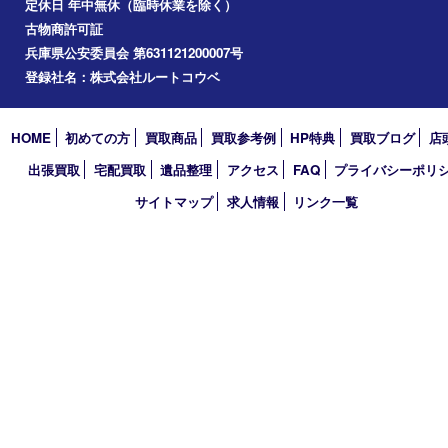
2020年3月
買取大吉 三宮オーパ２店
〒651-0096 兵庫県神戸市中央区雲井通6丁目1-15 三宮オーパ2
TEL 0120-664-336 FAX 078-862-3534
営業時間 10：00～21：00
定休日 年中無休（臨時休業を除く）
古物商許可証
兵庫県公安委員会 第631121200007号
登録社名：株式会社ルートコウベ
HOME
初めての方
買取商品
買取参考例
HP特典
買取ブログ
出張買取
宅配買取
遺品整理
アクセス
FAQ
プライバシー
サイトマップ
求人情報
リンク一覧