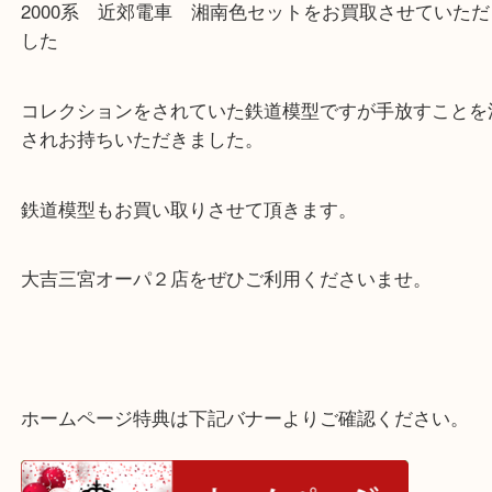
神戸市中央区のお客様よりTOMIX Nゲージ 9271
2000系 近郊電車 湘南色セットをお買取させてい
した
コレクションをされていた鉄道模型ですが手放すこ
されお持ちいただきました。
鉄道模型もお買い取りさせて頂きます。
大吉三宮オーパ２店をぜひご利用くださいませ。