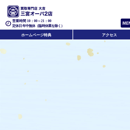
営業時間 10：00～21：00
定休日 年中無休（臨時休業を除く）
ホームページ特典
アクセス