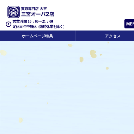
営業時間 10：00～21：00
定休日 年中無休（臨時休業を除く）
ホームページ特典
アクセス