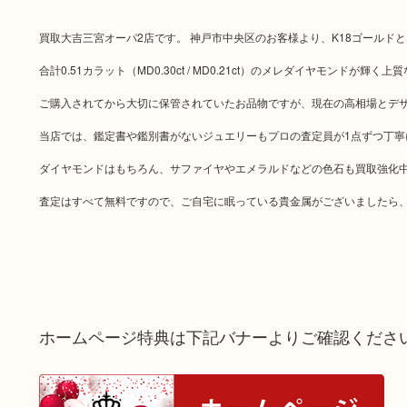
買取大吉三宮オーパ2店です。 神戸市中央区のお客様より、K18ゴールドと
合計0.51カラット（MD0.30ct / MD0.21ct）のメレダイヤモンドが輝く
ご購入されてから大切に保管されていたお品物ですが、現在の高相場とデ
当店では、鑑定書や鑑別書がないジュエリーもプロの査定員が1点ずつ丁寧
ダイヤモンドはもちろん、サファイヤやエメラルドなどの色石も買取強化
査定はすべて無料ですので、ご自宅に眠っている貴金属がございましたら、
ホームページ特典は下記バナーよりご確認くださ