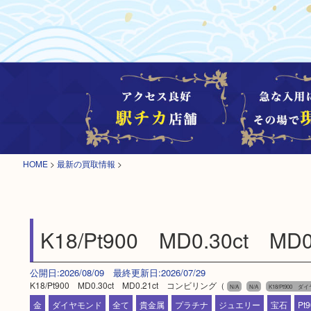
HOME
>
最新の買取情報
>
K18/Pt900 MD0.30ct 
公開日:2026/08/09 最終更新日:2026/07/29
K18/Pt900 MD0.30ct MD0.21ct コンビリング（
N/A
N/A
K18/Pt900 
金
ダイヤモンド
全て
貴金属
プラチナ
ジュエリー
宝石
Pt9