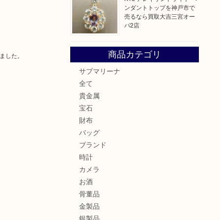
ンダントトップを神戸市で
売るなら買取大吉三宮オー
パ2店
商品カテゴリ
ました。
サブマリーナ
全て
貴金属
宝石
財布
バッグ
ブランド
時計
カメラ
お酒
骨董品
金製品
銀製品