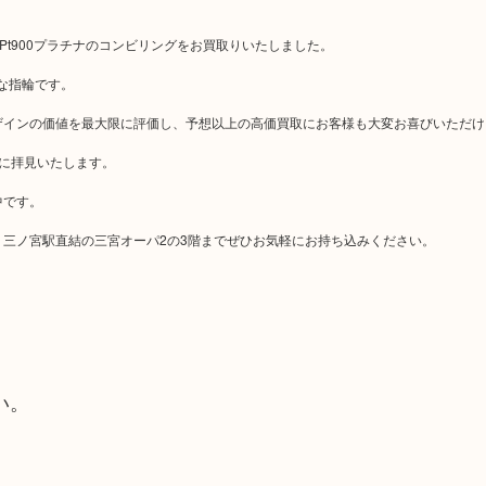
Pt900プラチナのコンビリングをお買取りいたしました。
上質な指輪です。
ザインの価値を最大限に評価し、予想以上の高価買取にお客様も大変お喜びいただけ
に拝見いたします。
中です。
三ノ宮駅直結の三宮オーパ2の3階までぜひお気軽にお持ち込みください。
い。