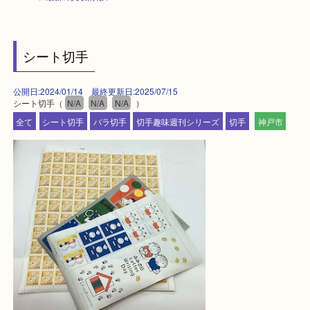
HOME
>
最新の買取情報
>
シート切手
公開日:2024/01/14 最終更新日:2025/07/15
シート切手（
N/A
N/A
N/A
）
全て
シート切手
バラ切手
切手趣味週刊シリーズ
切手
神戸市