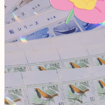
上記地域にない場合も、ご相談下さい。
※品数が多い時・外出できない時・重い時、まとめ
しい時などにご利用下さいませ。
『大吉三宮オーパ2店に来てよかった！』
と思って頂けるよう 精一杯のご案内をいたします
皆様のご来店を従業員一同、心からお待ちしており
Facebook
Twitter
Line