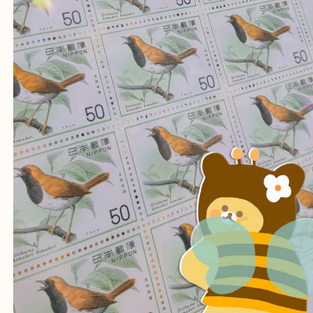
記念切手 普通切手 現行切手 プレミアム切
公開日:2021/11/17 最終更新日:2025/07/15
記念切手 普通切手 現行切手 プレミアム切手 （
記念切手 普通切手 現行
アム切手
切手シート バラ切手
）
シート切手
バラ切手
中国切手
切手趣味週刊シリーズ
切手
三