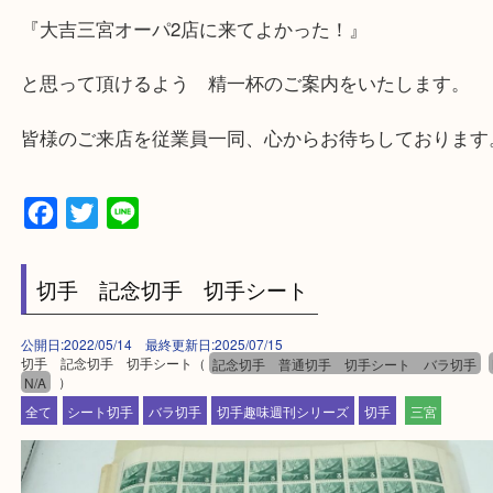
兵庫県,神戸市中央区,神戸市兵庫区,神戸市北区,神戸
垂水区,須磨区,東灘区,灘区,長田区,
三田市,明石市,ポートアイランド,六甲アイランド,三
上記地域にない場合も、ご相談下さい。
※品数が多い時・外出できない時・重い時、まとめ
しい時などにご利用下さいませ。
『大吉三宮オーパ2店に来てよかった！』