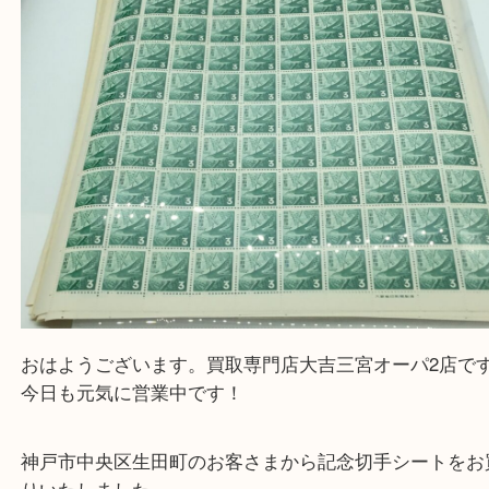
と思って頂けるよう 精一杯のご案内をいたします
皆様のご来店を従業員一同、心からお待ちしており
Facebook
Twitter
Line
切手 記念切手 切手シート
公開日:2022/05/14 最終更新日:2025/07/15
切手 記念切手 切手シート（
記念切手 普通切手 切手シート バラ
N/A
）
全て
シート切手
バラ切手
切手趣味週刊シリーズ
切手
三宮