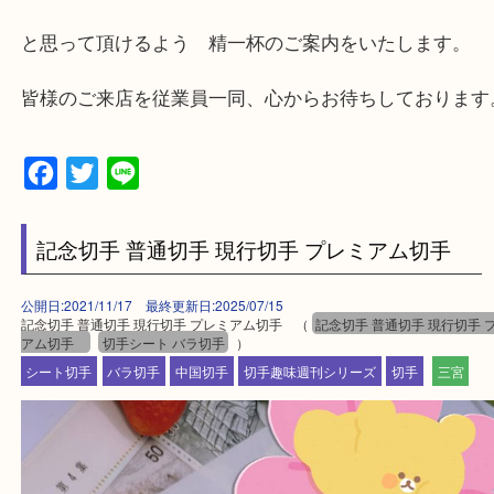
・店舗には珍しく10時から21時まで営業してますの
帰りにもお立ち寄り可能です。
・年中無休です！年末年始も営業しております！急
対応させて頂きます♪
★出張買取の対応可能地域★
兵庫県,神戸市中央区,神戸市兵庫区,神戸市北区,神戸
垂水区,須磨区,東灘区,灘区,長田区,
三田市,明石市,ポートアイランド,六甲アイランド,三