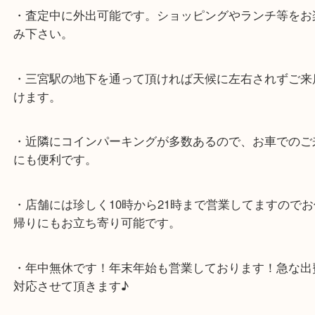
★最寄り駅★
各線「三宮駅」「三ノ宮駅」から徒歩３分。
ミント神戸の東側、ダイエー神戸三宮の３階です。