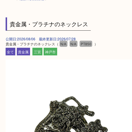
HOME
>
最新の買取情報
>
貴金属・プラチナのネックレス
公開日:2026/08/06 最終更新日:2026/07/28
貴金属・プラチナのネックレス（
N/A
N/A
PT850
）
全て
貴金属
三宮
神戸市