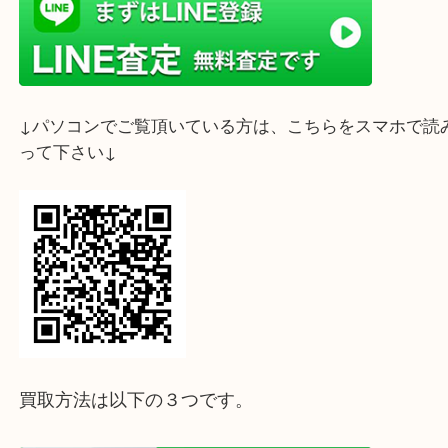
神戸市中央区のお客様より、ルイ・ヴィトン（Louis Vuitton）の
MM 」をお買取りさせていただきました！
ルイ・ヴィトンの「ルーピングMM」は、大きく弧を描いた独特な
ハンドルが特徴的な、モノグラム・キャンバスのワンショルダーバ
現在は廃盤となっていますが、そのスタイリッシュなデザインから
ージ市場で非常に高い人気を誇っています。
ご自宅の引き出しに眠っているルイ・ヴィトンのバッグや、最近使
ってしまったお品物はございませんか？当店では一点一点丁寧に査
の最新市場相場を踏まえた適正価格をご提示いたします。査定は無
で、まずはお気軽にご相談ください。
皆さまのご来店・お問い合わせを心よりお待ちしております。