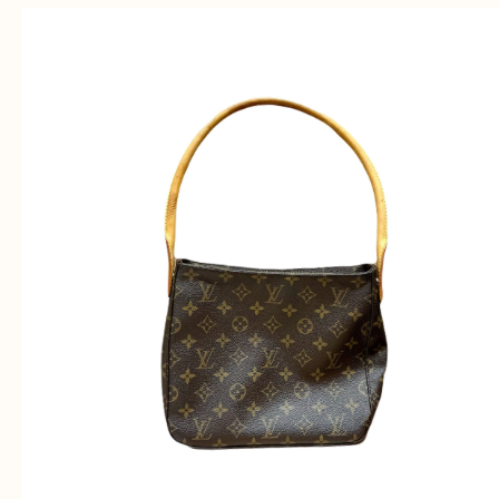
垂水区,須磨区,東灘区,灘区,長田区,
三田市,明石市,ポートアイランド,六甲アイランド,三
上記地域にない場合も、ご相談下さい。
※品数が多い時・外出できない時・重い時、まとめ
しい時などにご利用下さいませ。
『大吉三宮オーパ2店に来てよかった！』
と思って頂けるよう 精一杯のご案内をいたします