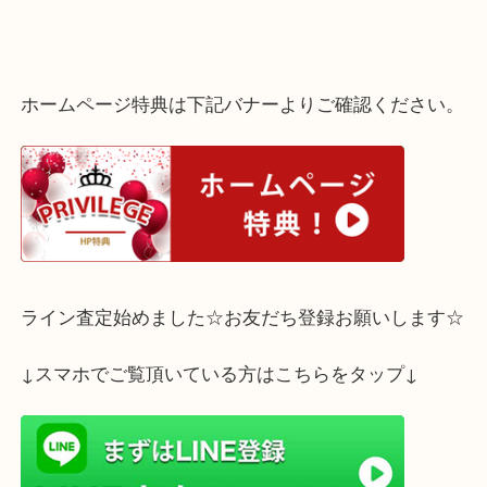
神戸市須磨区のお客様よりK18 アレキサンドライト ペンダントト
りさせていただきました。
アレキサンドライトは、昼の太陽光下での「青緑色」から、夜の白
「赤紫色」への神秘的なカラーチェンジが美しく映える人気のジュ
す。
当店ではダイヤモンドをはじめとした、サファイヤやエメラルドな
ジュエリーも買取強化しております。
鑑定書や鑑別書が無くても１点ずつ丁寧に査定いたします。
ご自宅に眠ったままの大切な貴金属、ジュエリーがございましたら