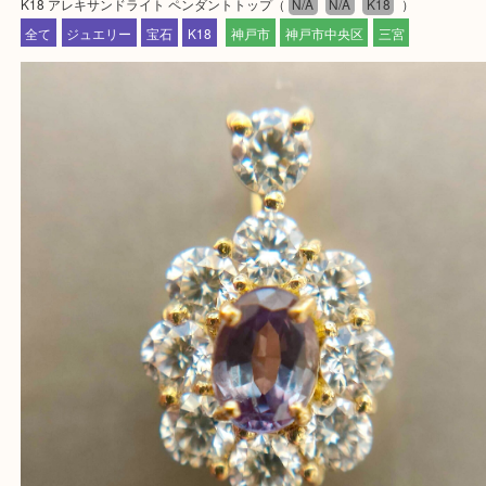
『大吉三宮オーパ2店に来てよかった！』
と思って頂けるよう 精一杯のご案内をいたします
皆様のご来店を従業員一同、心からお待ちしており
Facebook
Twitter
Line
K18 アレキサンドライト ペンダントトップ
公開日:2026/08/05 最終更新日:2026/07/28
K18 アレキサンドライト ペンダントトップ（
N/A
N/A
K18
）
全て
ジュエリー
宝石
K18
神戸市
神戸市中央区
三宮