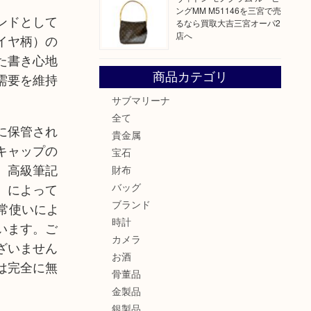
ングMM M51146を三宮で売
ンドとして
るなら買取大吉三宮オーパ2
店へ
イヤ柄）の
た書き心地
商品カテゴリ
需要を維持
サブマリーナ
全て
に保管され
貴金属
キャップの
宝石
。高級筆記
財布
バッグ
）によって
ブランド
常使いによ
時計
います。ご
カメラ
ざいません
お酒
は完全に無
骨董品
金製品
銀製品