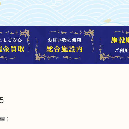
5
）
N/A