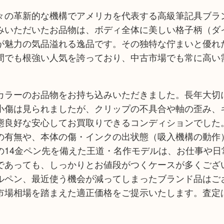
々の革新的な機構でアメリカを代表する高級筆記具ブラ
みいただいたお品物は、ボディ全体に美しい格子柄（ダ
が魅力の気品溢れる逸品です。その独特な佇まいと優れ
間でも根強い人気を誇っており、中古市場でも常に高い
カラーのお品物をお持ち込みいただきました。長年大切
小傷は見られましたが、クリップの不具合や軸の歪み、
態良好な安心してお買取りできるコンディションでした
の有無や、本体の傷・インクの出状態（吸入機構の動作
の14金ペン先を備えた王道・名作モデルは、お仕事や日
であっても、しっかりとお値段がつくケースが多くござ
ルペン、最近使う機会が減ってしまったブランド品はご
市場相場を踏まえた適正価格をご提示いたします。査定