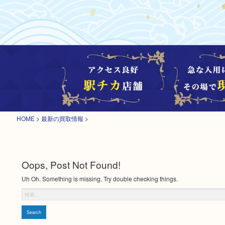
HOME
>
最新の買取情報
>
Oops, Post Not Found!
Uh Oh. Something is missing. Try double checking things.
Search
for: