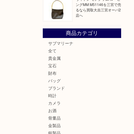
ングMM M51146を三宮で売
るなら買取大吉三宮オーパ2
店へ
商品カテゴリ
サブマリーナ
全て
貴金属
宝石
財布
バッグ
ブランド
時計
カメラ
お酒
骨董品
金製品
銀製品