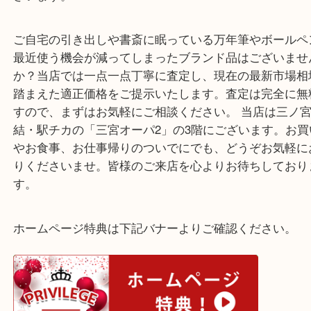
属品（外箱、ケース、取扱説明書兼保証書など）の
本体の傷・インクの出状態によって査定額は変動い
す。しかし、カルティエの王道・不朽の名作モデル
事や日常使いによる多少の使用感や小傷、インク切
お品物であっても、しっかりとお値段がつくケース
ざいます。
ご自宅の引き出しや書斎に眠っている万年筆やボー
最近使う機会が減ってしまったブランド品はござい
か？当店では一点一点丁寧に査定し、現在の最新市
踏まえた適正価格をご提示いたします。査定は完全
すので、まずはお気軽にご相談ください。 当店は三
結・駅チカの「三宮オーパ2」の3階にございます。
やお食事、お仕事帰りのついでにでも、どうぞお気
りくださいませ。皆様のご来店を心よりお待ちして