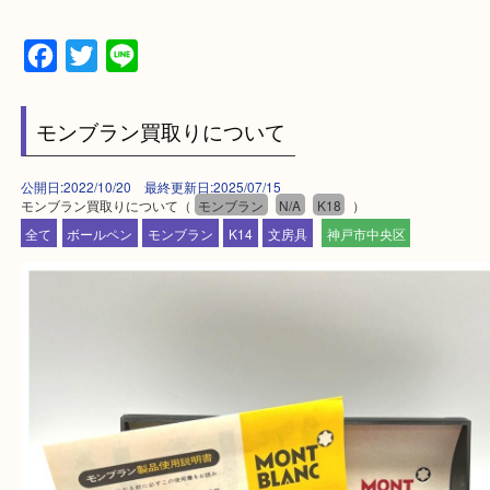
三田市,明石市,ポートアイランド,六甲アイランド,三
上記地域にない場合も、ご相談下さい。
※品数が多い時・外出できない時・重い時、まとめ
しい時などにご利用下さいませ。
『大吉三宮オーパ2店に来てよかった！』
と思って頂けるよう 精一杯のご案内をいたします
皆様のご来店を従業員一同、心からお待ちしており