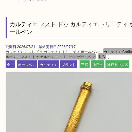
HOME
>
最新の買取情報
>
カルティエ マスト ドゥ カルティエ トリニテ
ールペン
公開日:2026/07/21 最終更新日:2026/07/17
カルティエ マスト ドゥ カルティエ トリニティ ボールペン（
カルティエ Ca
ルティエ マスト ドゥ カルティエ トリニティ ボールペン
N/A
）
全て
ボールペン
カルティエ
ブランド
三宮
神戸市
神戸市中