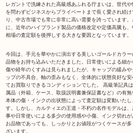
ていただきました！
トップにブランドの象徴である3色の3連リングがあ
た、カルティエを代表する高級筆記具ライン「マス
レガントで洗練された高級感あふれる佇まいは、世
を問わずビジネスからプライベートまで長く愛され
り、中古市場でも常に非常に高い需要を誇っていま
に、近年のハイブランド製品の価格改定や定価高騰
相場の査定額を後押しする大きな要因となっていま
今回は、手元を華やかに演出する美しいゴールドカ
品物をお持ち込みいただきました。日常使いによる
傷や経年のくすみは見られましたが、キャップの緩
ップの不具合、軸の歪みもなく、全体的に状態良好
てお買取りできるコンディションでした。 高級筆記