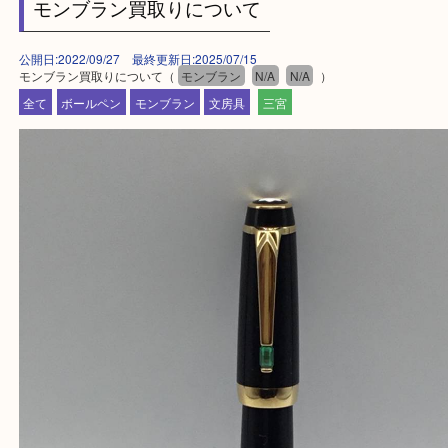
・年中無休です！年末年始も営業しております！急
対応させて頂きます♪
★出張買取の対応可能地域★
兵庫県,神戸市中央区,神戸市兵庫区,神戸市北区,神戸
垂水区,須磨区,東灘区,灘区,長田区,
三田市,明石市,ポートアイランド,六甲アイランド,三
上記地域にない場合も、ご相談下さい。
※品数が多い時・外出できない時・重い時、まとめ
しい時などにご利用下さいませ。