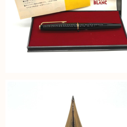
Facebook
Twitter
Line
モンブラン買取りについて
公開日:2022/10/20 最終更新日:2025/07/15
モンブラン買取りについて（
モンブラン
N/A
K18
）
全て
ボールペン
モンブラン
K14
文房具
神戸市中央区