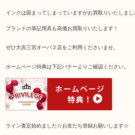
全て
ボールペン
モンブラン
文房具
三宮