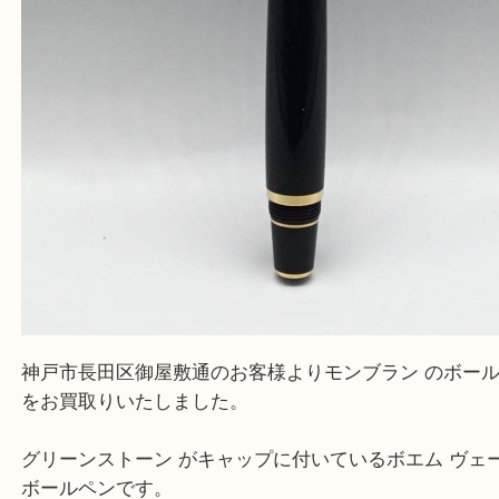
『大吉三宮オーパ2店に来てよかった！』
と思って頂けるよう 精一杯のご案内をいたします
皆様のご来店を従業員一同、心からお待ちしており
Facebook
Twitter
Line
モンブラン買取りについて
公開日:2022/09/27 最終更新日:2025/07/15
モンブラン買取りについて（
モンブラン
N/A
N/A
）